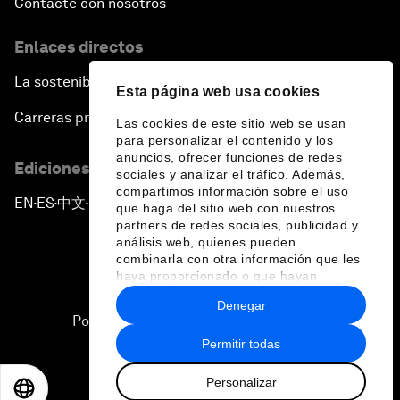
Contacte con nosotros
Enlaces directos
La sostenibilidad en el Foro
Esta página web usa cookies
Carreras profesionales
Las cookies de este sitio web se usan
para personalizar el contenido y los
anuncios, ofrecer funciones de redes
Ediciones en otros idiomas
sociales y analizar el tráfico. Además,
compartimos información sobre el uso
EN
ES
中文
日本語
▪
▪
▪
que haga del sitio web con nuestros
partners de redes sociales, publicidad y
análisis web, quienes pueden
combinarla con otra información que les
haya proporcionado o que hayan
recopilado a partir del uso que haya
Denegar
hecho de sus servicios.
Política de privacidad y normas de uso
Permitir todas
Sitemap
Personalizar
©
2026
Foro Económico Mundial
EN
ES
中文
日本語