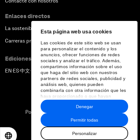
Contacte con nosotros
Enlaces directos
La sostenibilidad en el Foro
Esta página web usa cookies
Carreras profesionales
Las cookies de este sitio web se usan
para personalizar el contenido y los
anuncios, ofrecer funciones de redes
Ediciones en otros idiomas
sociales y analizar el tráfico. Además,
compartimos información sobre el uso
EN
ES
中文
日本語
▪
▪
▪
que haga del sitio web con nuestros
partners de redes sociales, publicidad y
análisis web, quienes pueden
combinarla con otra información que les
haya proporcionado o que hayan
recopilado a partir del uso que haya
Denegar
hecho de sus servicios.
Política de privacidad y normas de uso
Permitir todas
Sitemap
Personalizar
©
2026
Foro Económico Mundial
EN
ES
中文
日本語