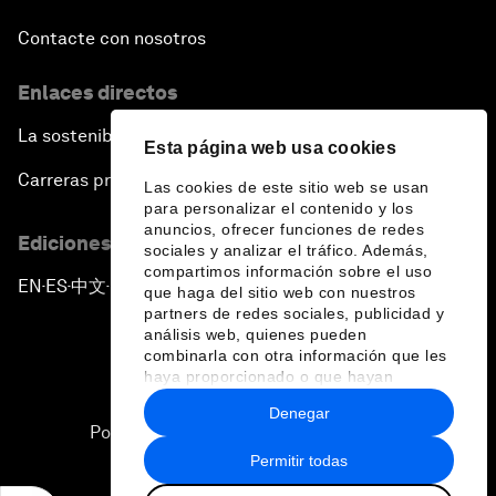
Contacte con nosotros
Enlaces directos
La sostenibilidad en el Foro
Esta página web usa cookies
Carreras profesionales
Las cookies de este sitio web se usan
para personalizar el contenido y los
anuncios, ofrecer funciones de redes
Ediciones en otros idiomas
sociales y analizar el tráfico. Además,
compartimos información sobre el uso
EN
ES
中文
日本語
▪
▪
▪
que haga del sitio web con nuestros
partners de redes sociales, publicidad y
análisis web, quienes pueden
combinarla con otra información que les
haya proporcionado o que hayan
recopilado a partir del uso que haya
Denegar
hecho de sus servicios.
Política de privacidad y normas de uso
Permitir todas
Sitemap