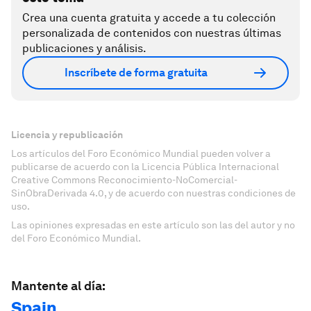
Crea una cuenta gratuita y accede a tu colección
personalizada de contenidos con nuestras últimas
publicaciones y análisis.
Inscríbete de forma gratuita
Licencia y republicación
Los artículos del Foro Económico Mundial pueden volver a
publicarse de acuerdo con la Licencia Pública Internacional
Creative Commons Reconocimiento-NoComercial-
SinObraDerivada 4.0, y de acuerdo con nuestras condiciones de
uso.
Las opiniones expresadas en este artículo son las del autor y no
del Foro Económico Mundial.
Mantente al día:
Spain