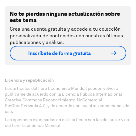
No te pierdas ninguna actualización sobre
este tema
Crea una cuenta gratuita y accede a tu colección
personalizada de contenidos con nuestras últimas
publicaciones y análisis.
Inscríbete de forma gratuita
Licencia y republicación
Los artículos del Foro Económico Mundial pueden volver a
publicarse de acuerdo con la Licencia Pública Internacional
Creative Commons Reconocimiento-NoComercial-
SinObraDerivada 4.0, y de acuerdo con nuestras condiciones de
uso.
Las opiniones expresadas en este artículo son las del autor y no
del Foro Económico Mundial.