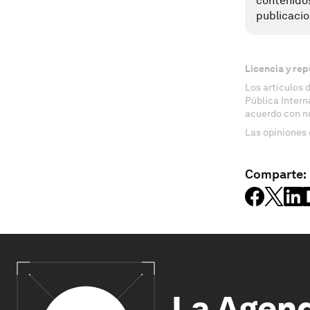
contenido
publicacio
Licencia y rep
Los artículos 
Pública Inter
acuerdo con n
Las opiniones 
Comparte:
La Agen