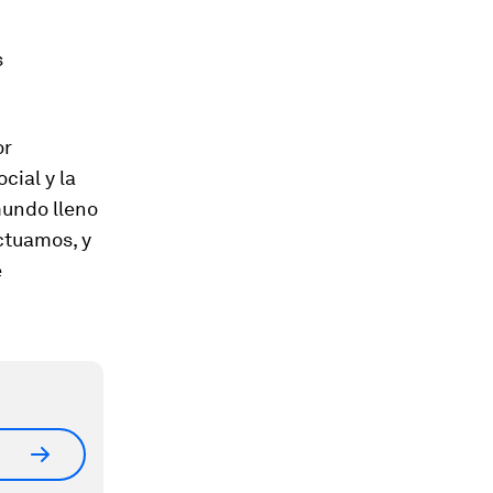
s
or
cial y la
mundo lleno
ctuamos, y
e