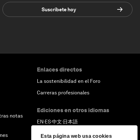
Suscríbete hoy
Enlaces directos
La sostenibilidad en el Foro
Carreras profesionales
Ediciones en otros idiomas
tras notas
EN
ES
中文
日本語
▪
▪
▪
ines
Esta página web usa cookies