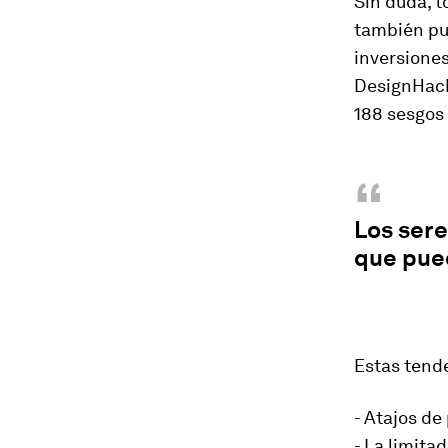
Sin duda, t
también pu
inversiones
DesignHacks
188 sesgos
“
Los ser
que pue
Estas tende
- Atajos d
- La limit