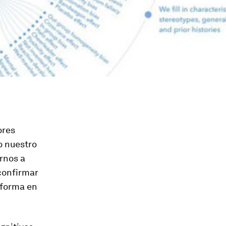
ores
o nuestro
rnos a
confirmar
 forma en