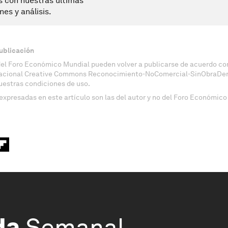
s con nuestras últimas
nes y análisis.
ublicación
del Foro Económico Mundial pueden volver a publicarse de acuerdo con
nacional Creative Commons Reconocimiento-NoComercial-SinObraDeri
uestras condiciones de uso.
expresadas en este artículo son las del autor y no del Foro Económico
da
Semanal