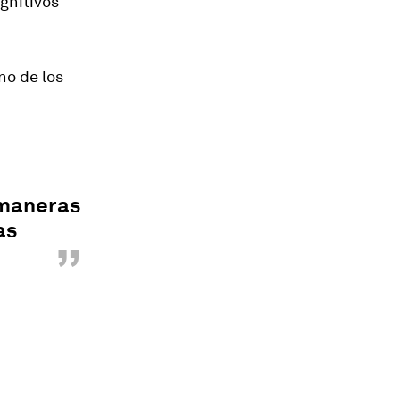
gnitivos
no de los
 maneras
as
”