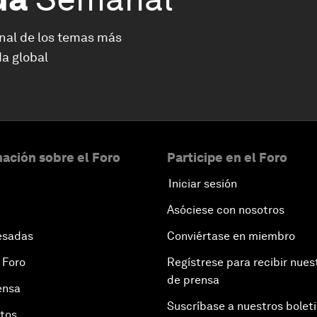
nal de los temas más
a global
ación sobre el Foro
Participe en el Foro
Iniciar sesión
Asóciese con nosotros
esadas
Conviértase en miembro
 Foro
Regístrese para recibir nues
de prensa
ensa
Suscríbase a nuestros bolet
otos