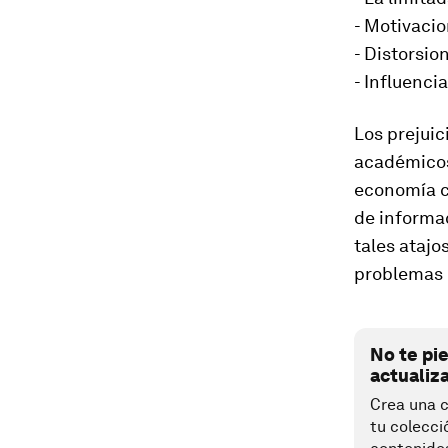
- Motivaci
- Distorsi
- Influencia
Los prejuic
académicos 
economía c
de informa
tales atajo
problemas e
No te pi
actualiz
Crea una c
tu colecci