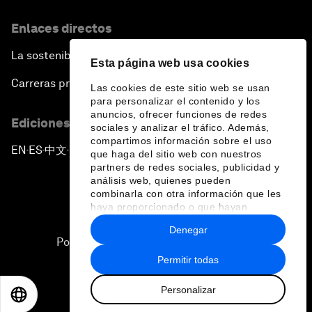
Enlaces directos
La sostenibilidad en el Foro
Esta página web usa cookies
Carreras profesionales
Las cookies de este sitio web se usan
para personalizar el contenido y los
anuncios, ofrecer funciones de redes
Ediciones en otros idiomas
sociales y analizar el tráfico. Además,
compartimos información sobre el uso
EN
ES
中文
日本語
▪
▪
▪
que haga del sitio web con nuestros
partners de redes sociales, publicidad y
análisis web, quienes pueden
combinarla con otra información que les
haya proporcionado o que hayan
recopilado a partir del uso que haya
Denegar
hecho de sus servicios.
Política de privacidad y normas de uso
Permitir todas
Sitemap
Personalizar
©
2026
Foro Económico Mundial
EN
ES
中文
日本語