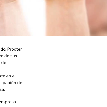
do, Procter
co de sus
a de
nto en el
icipación de
sa.
 empresa