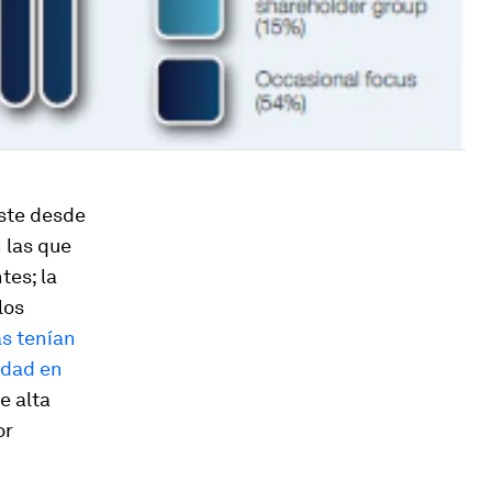
iste desde
 las que
tes; la
los
as tenían
idad en
e alta
or