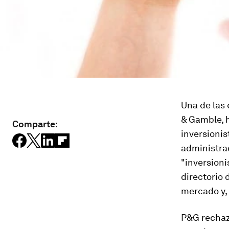
Una de las
& Gamble, 
Comparte:
inversionis
administra
"inversioni
directorio 
mercado y, 
P&G rechaz