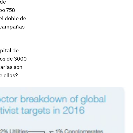
 de
bo 758
el doble de
s campañas
pital de
nos de 3000
carias son
 ellas?