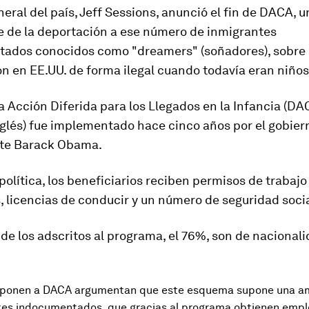
eneral del país, Jeff Sessions, anunció el fin de DACA, u
e de la deportación a ese número de inmigrantes
ados conocidos como "dreamers" (soñadores), sobre 
n en EE.UU. de forma ilegal cuando todavía eran niños
ma
Acción Diferida para los Llegados en la Infancia
(DAC
nglés) fue implementado hace cinco años por el gobier
te Barack Obama.
política, los beneficiarios reciben permisos de trabajo
 licencias de conducir y un número de seguridad socia
de los adscritos al programa, el 76%, son de nacional
oponen a DACA argumentan que este esquema supone una am
ntes indocumentados, que gracias al programa obtienen emp