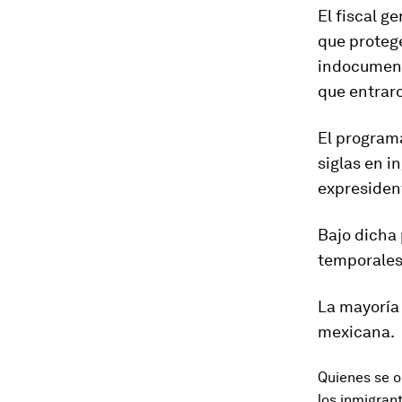
El fiscal g
que proteg
indocument
que entraro
El progra
siglas en i
expresiden
Bajo dicha 
temporales,
La mayoría 
mexicana.
Quienes se 
los inmigra