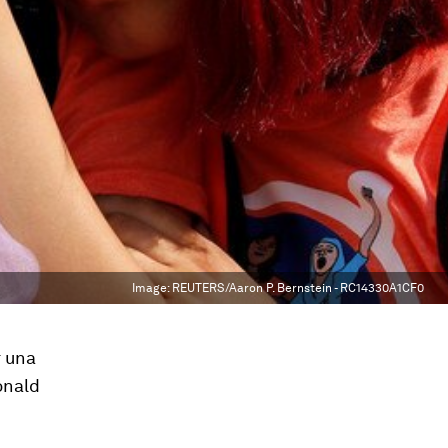
Image:
REUTERS/Aaron P. Bernstein - RC14330A1CF0
r una
onald