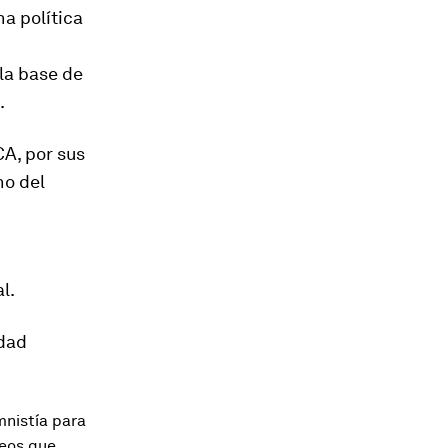
na política
la base de
.
A, por sus
no del
l.
idad
nistía para
leos que