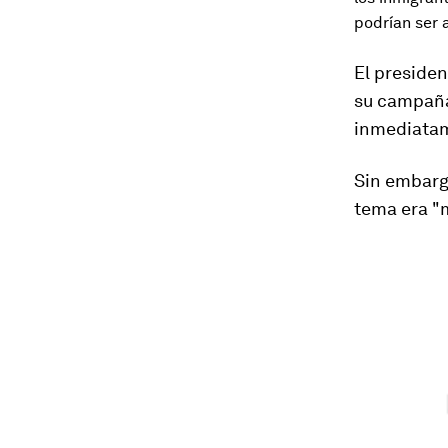
podrían ser 
El preside
su campaña
inmediatam
Sin embarg
tema era "m