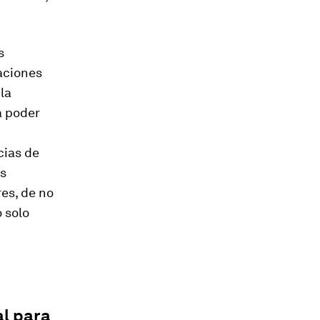
s
aciones
la
a poder
cias de
us
res, de no
 solo
al para