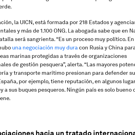
erde.
ción, la UICN, está formada por 218 Estados y agencia
tales y más de 1.100 ONG. La abogada sabe que en N
atalla será sangrienta. “Es un proceso muy político. En 
 hubo
una negociación muy dura
con Rusia y China par
reas marinas protegidas a través de organizaciones
ales de gestión pesquera”, alerta. “Las mayores poten
ería y transporte marítimo presionan para defender s
España, por ejemplo, tiene reputación, en algunos luga
ley a sus buques pesqueros. Ningún país es solo bueno o
iene.
ciaciones hacia un tratado internacion