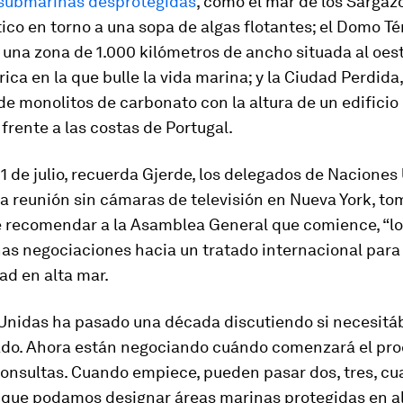
 submarinas desprotegidas
, como el mar de los Sargaz
tico en torno a una sopa de algas flotantes; el Domo T
 una zona de 1.000 kilómetros de ancho situada al oes
ca en la que bulle la vida marina; y la Ciudad Perdida
e monolitos de carbonato con la altura de un edificio 
 frente a las costas de Portugal.
1 de julio, recuerda Gjerde, los delegados de Naciones
a reunión sin cámaras de televisión en Nueva York, to
e recomendar a la Asamblea General que comience, “lo
nas negociaciones hacia un tratado internacional para
ad en alta mar.
Unidas ha pasado una década discutiendo si necesit
ado. Ahora están negociando cuándo comenzará el pr
onsultas. Cuando empiece, pueden pasar dos, tres, cua
 que podamos designar áreas marinas protegidas en al