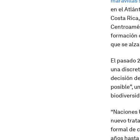
maravillas
en el Atlán
Costa Rica,
Centroaméri
formación d
que se alza
El pasado 2
una discret
decisión d
posible”, u
biodiversid
“Naciones 
nuevo trat
formal de c
años hasta