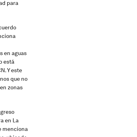
dad para
acuerdo
unciona
as en aguas
o está
N. Y este
inos que no
 en zonas
ngreso
ra en La
de menciona