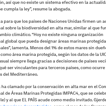
ión, así que no existe un sistema efectivo en la actuali
e cumpla la ley”, resume la abogada.
ha para que los países de Naciones Unidas firmen un 
al sobre la biodiversidad en alta mar, similar al que f
ambio climático. “Hoy no existe ninguna organización
nal global que pueda designar áreas marinas protegid
ales”, lamenta. Menos del 1% de estos mares sin dueñ
 como área marina protegida, según los datos de la UIC
usual siempre llega gracias a decisiones de países vec
qué ser vinculantes para terceros países, como ocurre
s del Mediterráneo.
 ha clamado por la conservación en alta mar en el Co
nal de Áreas Marinas Protegidas IMPAC4, que se celeb
ile) y al que EL PAÍS acude como medio invitado. Gjer