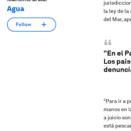
jurisdiccio
Agua
la ley de l
del Mar, ap
Follow
“
"En el P
Los país
denunci
“Para ir a 
manos en la
a juicio so
está pesca