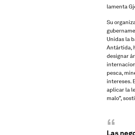
lamenta Gj
Su organiza
gubernamen
Unidas la b
Antártida,
designar á
internacion
pesca, min
intereses. 
aplicar la 
malo”, sost
“
Las nego