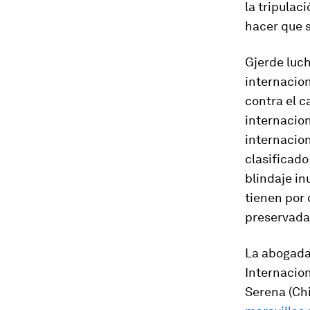
la tripulac
hacer que s
Gjerde luc
internacion
contra el c
internacio
internacion
clasificado
blindaje in
tienen por 
preservada
La abogada
Internacio
Serena (Ch