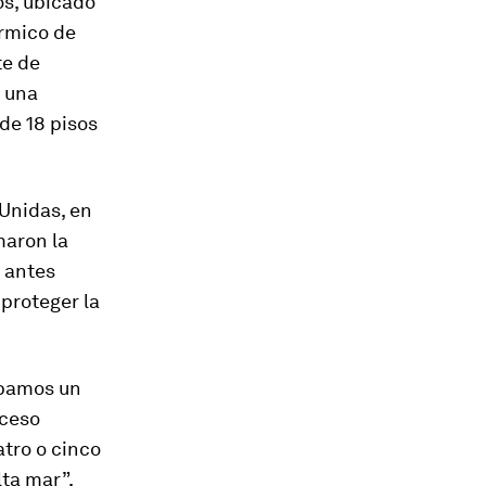
os, ubicado
érmico de
te de
, una
de 18 pisos
 Unidas, en
maron la
 antes
 proteger la
ábamos un
oceso
tro o cinco
ta mar”,