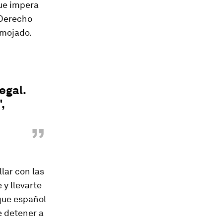
que impera
 Derecho
 mojado.
egal.
,
”
llar con las
 y llevarte
uque español
e detener a