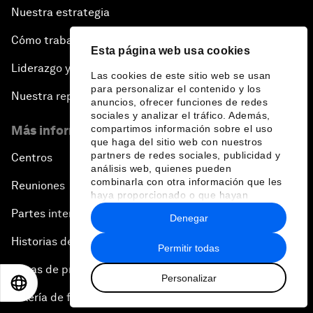
Nuestra estrategia
Cómo trabajamos
Esta página web usa cookies
Liderazgo y gobernanza
Las cookies de este sitio web se usan
para personalizar el contenido y los
Nuestra repercusión
anuncios, ofrecer funciones de redes
sociales y analizar el tráfico. Además,
compartimos información sobre el uso
Más información sobre el Foro
que haga del sitio web con nuestros
partners de redes sociales, publicidad y
Centros
análisis web, quienes pueden
combinarla con otra información que les
Reuniones
haya proporcionado o que hayan
recopilado a partir del uso que haya
Partes interesadas
Denegar
hecho de sus servicios.
Historias del Foro
Permitir todas
Notas de prensa
Personalizar
EN
ES
中文
日本語
Galería de fotos