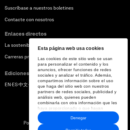
Suscríbase a nuestros boletines
Contacte con nosotros
Enlaces directos
La sostenibilidad en el Foro
Esta página web usa cookies
Carreras profesionales
Las cookies de este sitio web se usan
para personalizar el contenido y los
anuncios, ofrecer funciones de redes
Ediciones en otros idiomas
sociales y analizar el tráfico. Además,
compartimos información sobre el uso
EN
ES
中文
日本語
▪
▪
▪
que haga del sitio web con nuestros
partners de redes sociales, publicidad y
análisis web, quienes pueden
combinarla con otra información que les
haya proporcionado o que hayan
recopilado a partir del uso que haya
Denegar
hecho de sus servicios.
Política de privacidad y normas de uso