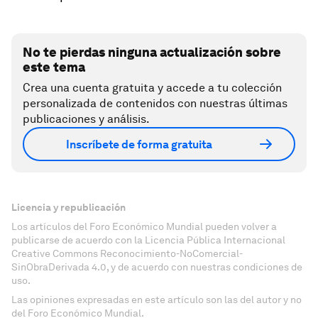
No te pierdas ninguna actualización sobre
este tema
Crea una cuenta gratuita y accede a tu colección
personalizada de contenidos con nuestras últimas
publicaciones y análisis.
Inscríbete de forma gratuita
Licencia y republicación
Los artículos del Foro Económico Mundial pueden volver a
publicarse de acuerdo con la Licencia Pública Internacional
Creative Commons Reconocimiento-NoComercial-
SinObraDerivada 4.0, y de acuerdo con nuestras condiciones de
uso.
Las opiniones expresadas en este artículo son las del autor y no
del Foro Económico Mundial.