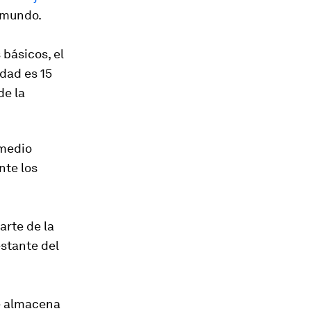
l mundo.
 básicos, el
dad es 15
de la
 medio
nte los
arte de la
estante del
e almacena