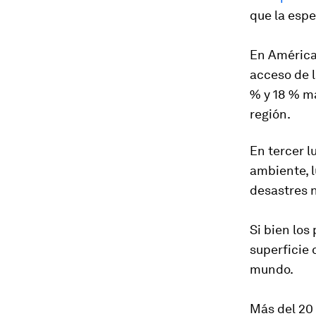
que la espe
En América 
acceso de l
% y 18 % má
región.
En tercer l
ambiente, l
desastres 
Si bien los
superficie 
mundo.
Más del 20