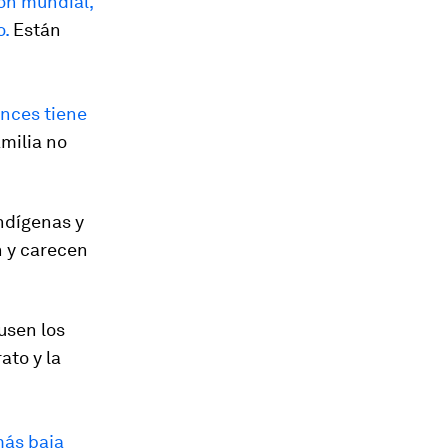
ión mundial,
o.
Están
onces tiene
milia no
indígenas y
n y carecen
usen los
ato y la
más baja