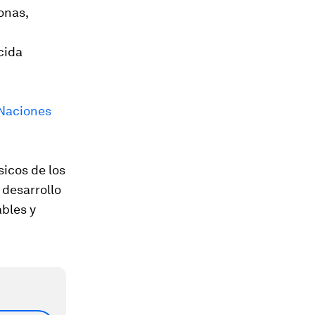
onas,
cida
 Naciones
sicos de los
 desarrollo
ables y