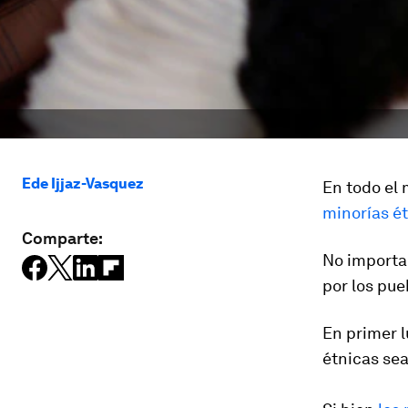
Ede Ijjaz-Vasquez
En todo el
minorías é
Comparte:
No importa
por los pue
En primer l
étnicas se