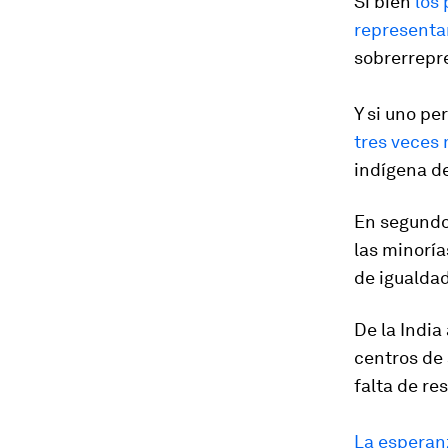
Si bien
los
representa
sobrerrepr
Y si uno pe
tres veces
indígena de
En segundo 
las minoría
de igualdad
De la India
centros de 
falta de re
La esperanz