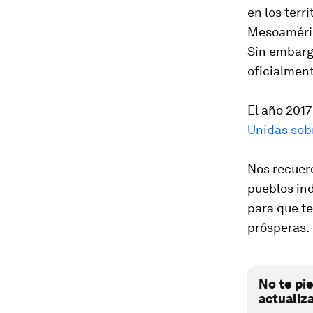
en los terr
Mesoaméric
Sin embargo
oficialment
El año 2017
Unidas sobr
Nos recuerd
pueblos ind
para que te
prósperas.
No te pi
actualiz