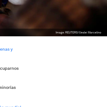
Image:
REUTERS/Ueslei Marcelino
genas y
ocuparnos
minorías