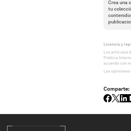
Crea una c
tu colecci
contenido
publicacio
Licencia y rep
Los artículos 
Pública Inter
acuerdo con n
Las opiniones 
Comparte: