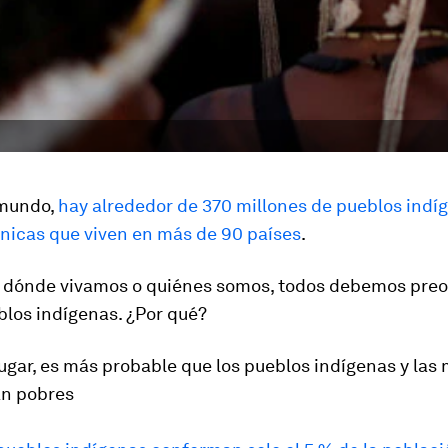
 mundo,
hay alrededor de 370 millones de pueblos indí
tnicas que viven en más de 90 países
.
 dónde vivamos o quiénes somos, todos debemos pre
blos indígenas. ¿Por qué?
ugar, es más probable que los pueblos indígenas y las 
an pobres