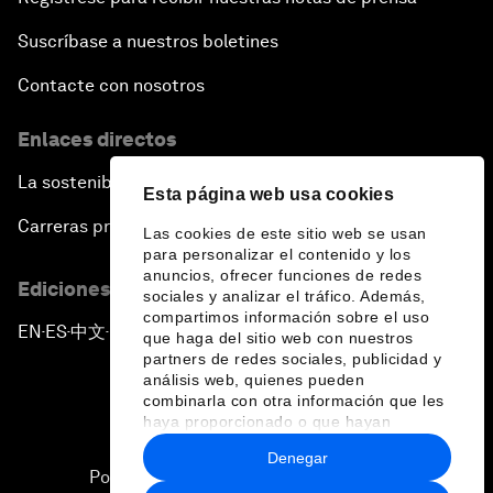
Suscríbase a nuestros boletines
Contacte con nosotros
Enlaces directos
La sostenibilidad en el Foro
Esta página web usa cookies
Carreras profesionales
Las cookies de este sitio web se usan
para personalizar el contenido y los
anuncios, ofrecer funciones de redes
Ediciones en otros idiomas
sociales y analizar el tráfico. Además,
compartimos información sobre el uso
EN
ES
中文
日本語
▪
▪
▪
que haga del sitio web con nuestros
partners de redes sociales, publicidad y
análisis web, quienes pueden
combinarla con otra información que les
haya proporcionado o que hayan
recopilado a partir del uso que haya
Denegar
hecho de sus servicios.
Política de privacidad y normas de uso