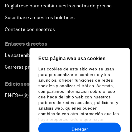
Regístrese para recibir nuestras notas de prensa
Suscríbase a nuestros boletines
Contacte con nosotros
Enlaces directos
La sostenibilidad en el Foro
Esta página web usa cookies
Carreras profesionales
Las cookies de este sitio web se usan
para personalizar el contenido y los
anuncios, ofrecer funciones de redes
Ediciones en otros idiomas
sociales y analizar el tráfico. Además,
compartimos información sobre el uso
EN
ES
中文
日本語
▪
▪
▪
que haga del sitio web con nuestros
partners de redes sociales, publicidad y
análisis web, quienes pueden
combinarla con otra información que les
haya proporcionado o que hayan
recopilado a partir del uso que haya
Denegar
hecho de sus servicios.