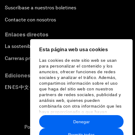
Suscríbase a nuestros boletines
Contacte con nosotros
Enlaces directos
La sostenibilidad en el Foro
Esta página web usa cookies
Carreras profesionales
Las cookies de este sitio web se usan
para personalizar el contenido y los
anuncios, ofrecer funciones de redes
Ediciones en otros idiomas
sociales y analizar el tráfico. Además,
compartimos información sobre el uso
EN
ES
中文
日本語
▪
▪
▪
que haga del sitio web con nuestros
partners de redes sociales, publicidad y
análisis web, quienes pueden
combinarla con otra información que les
haya proporcionado o que hayan
recopilado a partir del uso que haya
Denegar
hecho de sus servicios.
Política de privacidad y normas de uso
Permitir todas