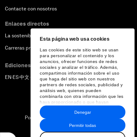
Contacte con nosotros
Enlaces directos
La sostenibilidad en el Foro
Esta página web usa cookies
Carreras profesionales
Las cookies de este sitio web se usan
para personalizar el contenido y los
anuncios, ofrecer funciones de redes
Ediciones en otros idiomas
sociales y analizar el tráfico. Además,
compartimos información sobre el uso
EN
ES
中文
日本語
▪
▪
▪
que haga del sitio web con nuestros
partners de redes sociales, publicidad y
análisis web, quienes pueden
combinarla con otra información que les
haya proporcionado o que hayan
recopilado a partir del uso que haya
Denegar
hecho de sus servicios.
Política de privacidad y normas de uso
Permitir todas
Sitemap