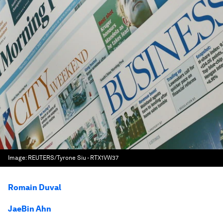
Image:
REUTERS/Tyrone Siu - RTX1VW37
Romain Duval
JaeBin Ahn