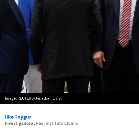
Image:
REUTERS/Jonathan Ernst
Ilke Toygur
Investigadora
,
Real Instituto Elcano