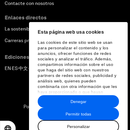
Contacte con nosotros
Enlaces directos
La sostenibilidad en el Foro
Esta página web usa cookies
Carreras profesionales
Las cookies de este sitio web se usan
para personalizar el contenido y los
anuncios, ofrecer funciones de redes
Ediciones en otros idiomas
sociales y analizar el tráfico. Además,
compartimos información sobre el uso
EN
ES
中文
日本語
▪
▪
▪
que haga del sitio web con nuestros
partners de redes sociales, publicidad y
análisis web, quienes pueden
combinarla con otra información que les
haya proporcionado o que hayan
recopilado a partir del uso que haya
Denegar
hecho de sus servicios.
Política de privacidad y normas de uso
Permitir todas
Sitemap
Personalizar
©
2026
Foro Económico Mundial
EN
ES
中文
日本語