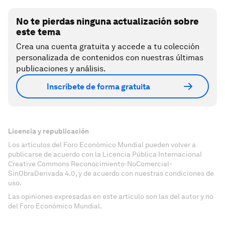
No te pierdas ninguna actualización sobre
este tema
Crea una cuenta gratuita y accede a tu colección
personalizada de contenidos con nuestras últimas
publicaciones y análisis.
Inscríbete de forma gratuita
Licencia y republicación
Los artículos del Foro Económico Mundial pueden volver a
publicarse de acuerdo con la Licencia Pública Internacional
Creative Commons Reconocimiento-NoComercial-
SinObraDerivada 4.0, y de acuerdo con nuestras condiciones de
uso.
Las opiniones expresadas en este artículo son las del autor y no
del Foro Económico Mundial.