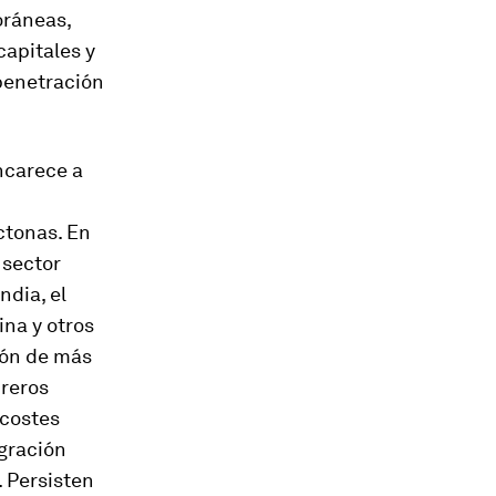
oráneas,
capitales y
 penetración
ncarece a
ctonas. En
 sector
ndia, el
ina y otros
ión de más
ureros
 costes
egración
. Persisten