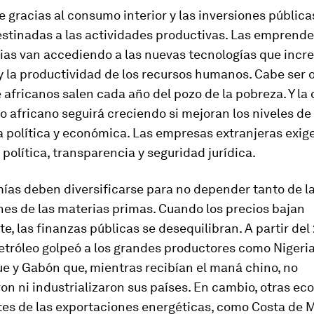
e gracias al consumo interior y las inversiones pública
estinadas a las actividades productivas. Las emprend
ias van accediendo a las nuevas tecnologías que incr
 la productividad de los recursos humanos. Cabe ser o
 africanos salen cada año del pozo de la pobreza. Y la
 africano seguirá creciendo si mejoran los niveles de
 política y económica. Las empresas extranjeras exig
 política, transparencia y seguridad jurídica.
ías deben diversificarse para no depender tanto de l
es de las materias primas. Cuando los precios bajan
, las finanzas públicas se desequilibran. A partir del 
etróleo golpeó a los grandes productores como Nigeria
 y Gabón que, mientras recibían el maná chino, no
ron ni industrializaron sus países. En cambio, otras e
es de las exportaciones energéticas, como Costa de Ma