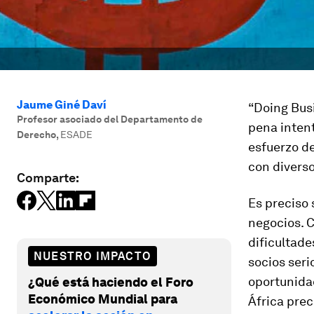
Jaume Giné Daví
“Doing Busi
Profesor asociado del Departamento de
pena intent
Derecho
,
ESADE
esfuerzo de
con diverso
Comparte:
Es preciso
negocios. C
dificultade
NUESTRO IMPACTO
socios seri
oportunida
¿Qué está haciendo el Foro
Económico Mundial para
África prec