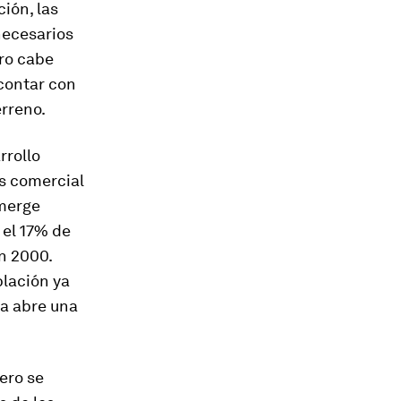
ción, las
necesarios
ero cabe
 contar con
rreno.
rrollo
és comercial
emerge
 el 17% de
n 2000.
blación ya
ía abre una
ero se