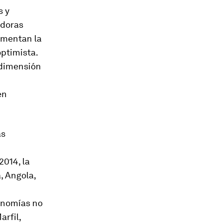
s y
edoras
ementan la
ptimista.
 dimensión
en
as
2014, la
, Angola,
conomías no
rfil,