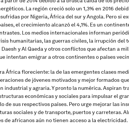
a partir de 2014 debido a la brusca caída de los precio
ergéticos. La región creció solo un 1,3% en 2016 debid
sufridas por Nigeria, África del sur y Angola. Pero si e
países, el crecimiento alcanzó el 4,1%. Es un continent
ntrastes. Los medios internacionales informan perió
risis humanitarias, las guerras civiles, la irrupción del 
 Daesh y Al Qaeda y otros conflictos que afectan a mi
e intentan emigrar a otros continentes o países veci
ra África floreciente: la de las emergentes clases medi
eraciones de jóvenes motivados y mejor formados qu
ón industrial y agraria. Y pronto la numérica. Aspiran t
estructuras económicas y sociales para impulsar el gra
lo de sus respectivos países. Pero urge mejorar las ins
turas sociales y de transporte, puertos y carreteras. A
s de africanos aún no tienen acceso a la electricidad.