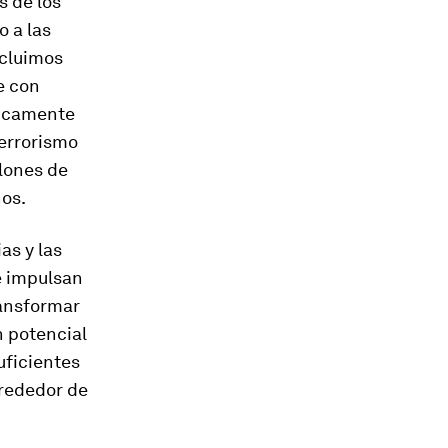
s de los
o a las
xcluimos
e con
dicamente
terrorismo
llones de
nos.
as y las
e impulsan
ransformar
n potencial
uficientes
lrededor de