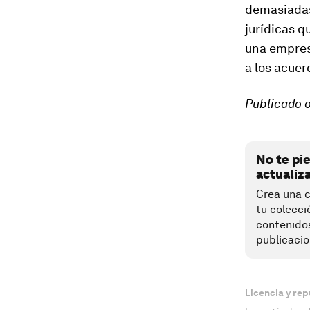
demasiadas 
jurídicas q
una empresa
a los acuer
Publicado o
No te pi
actualiz
Crea una c
tu colecci
contenido
publicacio
Licencia y rep