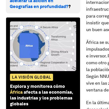
acelerar la acción en
internacion
Geografías en profundidad?
?
infraestruc
para correg
insistir qu
un buen as
África se s
impulsados 
e inversor.
como otro g
la població
Según NNUU
LA VISIÓN GLOBAL
vive en las
Explora y monitorea cómo
ventana de
África
afecta a las economías,
las industrias y los problemas
En la últim
globales