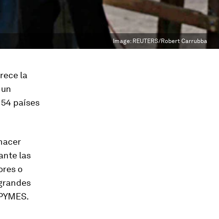
Image:
REUTERS/Robert Carrubba
rece la
 un
 54 países
hacer
ante las
ores o
 grandes
 PYMES.