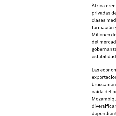
África crec
privadas d
clases med
formación y
Millones de
del mercado
gobernanza
estabilidad
Las econom
exportacion
bruscamente
caída del p
Mozambique
diversifica
dependient