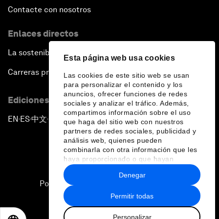
Contacte con nosotros
Enlaces directos
La sostenibilidad en el Foro
Esta página web usa cookies
Carreras profesionales
Las cookies de este sitio web se usan
para personalizar el contenido y los
anuncios, ofrecer funciones de redes
Ediciones en otros idiomas
sociales y analizar el tráfico. Además,
compartimos información sobre el uso
EN
ES
中文
日本語
▪
▪
▪
que haga del sitio web con nuestros
partners de redes sociales, publicidad y
análisis web, quienes pueden
combinarla con otra información que les
haya proporcionado o que hayan
recopilado a partir del uso que haya
Denegar
hecho de sus servicios.
Política de privacidad y normas de uso
Permitir todas
Sitemap
Personalizar