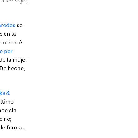
 a ser suya,
aredes
se
 en la
 otros. A
o por
de la mujer
 De hecho,
ks &
último
mpo sin
o no;
rle forma…