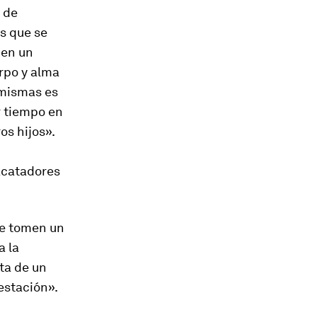
de
s que se
nen un
rpo y alma
 mismas es
r tiempo en
os hijos».
acatadores
se tomen un
a la
ata de un
estación».