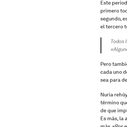
Este period
primero toc
segundo, es
el tercero 
Todos l
«Alguna
Pero tambié
cada uno de
sea para de
Nuria rehúy
término que
de que impl
Es más, la 
más. «Por 