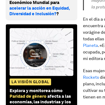
mayoría
Económico Mundial para
la prot
acelerar la acción en Equidad,
Diversidad e Inclusión?
?
En el día a
encuentra 
vorágine de
todas ellas
Planeta
. «
ocupada, pe
mi editora 
Esas mujere
Rockets
die
LA VISIÓN GLOBAL
plano, incl
cultivar su
Explora y monitorea cómo
Paridad de género
afecta a las
tienen en 
economías, las industrias y los