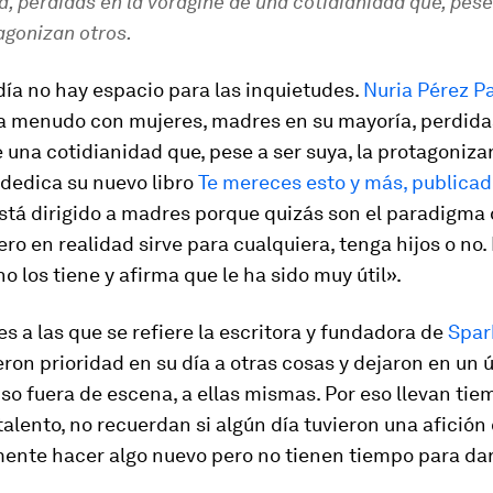
, perdidas en la vorágine de una cotidianidad que, pese
agonizan otros.
 día no hay espacio para las inquietudes.
Nuria Pérez P
a menudo con mujeres, madres en su mayoría, perdidas
 una cotidianidad que, pese a ser suya, la protagonizan
 dedica su nuevo libro
Te mereces esto y más,
publicad
Está dirigido a madres porque quizás son el paradigma 
ro en realidad sirve para cualquiera, tenga hijos o no.
no los tiene y afirma que le ha sido muy útil».
s a las que se refiere la escritora y fundadora de
Spar
ron prioridad en su día a otras cosas y dejaron en un 
uso fuera de escena, a ellas mismas. Por eso llevan tie
 talento, no recuerdan si algún día tuvieron una afición 
mente hacer algo nuevo pero no tienen tiempo para da