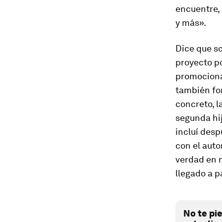
encuentre,
y más
».
Dice que so
proyecto po
promociona
también for
concreto, l
segunda hij
incluí des
con el auto
verdad en 
llegado a p
No te pi