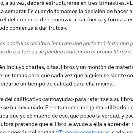
o, a su vez, deberá estructurarse en tres trimestres. «E
a sembrar. Es cuando tomamos la decisión de hacer al
 el del crecer, el de comenzar a dar fuerza y forma a es
todo comienza a dar frutos».
os capítulos del libro incluyen una parte teórica y una p
s de las tareas se pueden realizar en el propio libro>>.
n incluyo charlas, citas, libros y un montón de materi
 los temas para que cada vez que alguien se siente con
dicarse un tiempo de calidad para ella misma.
e del calificativo «autoayuda» para referirse a su libro
 se ha devaluado. Pero tampoco me gusta utilizarlo po
ica que yo sé mucho de eso, que poseo la verdad, y eso
autora pretende que el libro le ayude a ella a aprende
eso, además del hastag
#Temerecesestoymas
, cada un