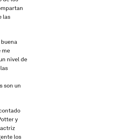
compartan
e las
a buena
e me
n nivel de
las
s son un
 contado
Potter
y
actriz
gente los