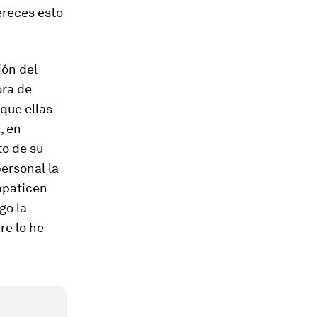
reces esto
ión del
ora de
que ellas
, en
to de su
personal la
mpaticen
go la
re lo he