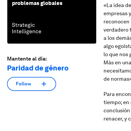
problemas globales
«La idea de
empresas y
reconocen 
verdadero t
a los demá
algo egoíst
lo que nos 
Mantente al día:
Más en una 
Paridad de género
necesitamo
de normas»
Follow
Para encon
tiempo; en 
conclusión 
renacer, y