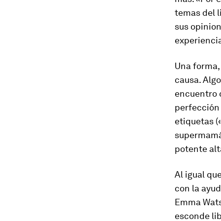
temas del l
sus opinion
experiencia
Una forma, 
causa. Algo
encuentro 
perfección 
etiquetas 
supermamá»
potente alt
Al igual q
con la ayud
Emma Watson
esconde lib