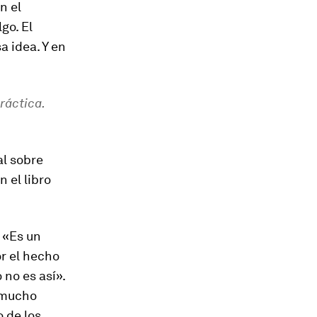
n el
go. El
a idea. Y en
ráctica.
al sobre
 el libro
. «Es un
r el hecho
 no es así».
r mucho
o de los