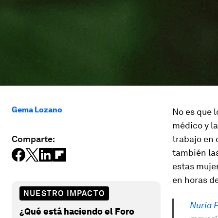
Gema Lozano
No es que l
médico y la
Comparte:
trabajo en 
también la
estas muje
en horas d
NUESTRO IMPACTO
Nuria 
¿Qué está haciendo el Foro