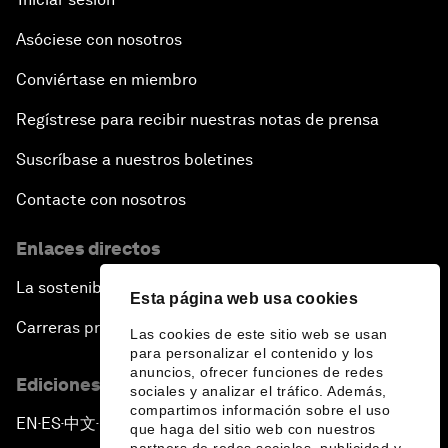
Asóciese con nosotros
Conviértase en miembro
Regístrese para recibir nuestras notas de prensa
Suscríbase a nuestros boletines
Contacte con nosotros
Enlaces directos
La sostenibilidad en el Foro
Esta página web usa cookies
Carreras profesionales
Las cookies de este sitio web se usan
para personalizar el contenido y los
anuncios, ofrecer funciones de redes
Ediciones en otros idiomas
sociales y analizar el tráfico. Además,
compartimos información sobre el uso
EN
ES
中文
日本語
▪
▪
▪
que haga del sitio web con nuestros