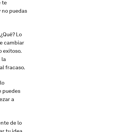
 te
y no puedas
. ¿Qué? Lo
ue cambiar
 exitoso.
 la
al fracaso.
lo
ue puedes
ezar a
ente de lo
r tu idea,