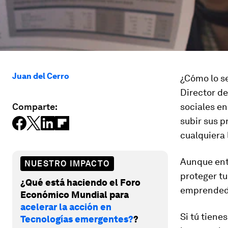
Juan del Cerro
¿Cómo lo s
Director d
Comparte:
sociales en
subir sus p
cualquiera 
Aunque enti
NUESTRO IMPACTO
proteger tu
¿Qué está haciendo el Foro
emprendedo
Económico Mundial para
acelerar la acción en
Si tú tiene
Tecnologías emergentes?
?