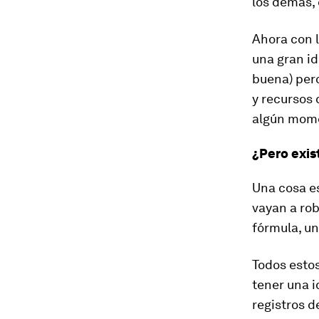
los demás, 
Ahora con l
una gran id
buena) pero
y recursos 
algún mome
¿Pero exis
Una cosa es
vayan a rob
fórmula, un
Todos esto
tener una i
registros d