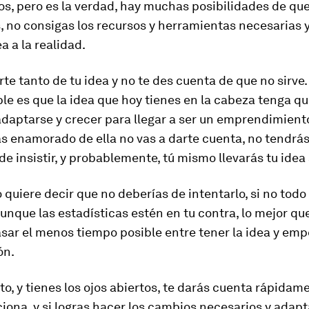
s, pero es la verdad, hay muchas posibilidades de que
, no consigas los recursos y herramientas necesarias 
ea a la realidad.
te tanto de tu idea y no te des cuenta de que no sirve
le es que la idea que hoy tienes en la cabeza tenga q
adaptarse y crecer para llegar a ser un emprendimiento
ás enamorado de ella no vas a darte cuenta, no tendrás
e insistir, y probablemente, tú mismo llevarás tu idea 
o quiere decir que no deberías de intentarlo, si no todo 
aunque las estadísticas estén en tu contra, lo mejor q
sar el menos tiempo posible entre tener la idea y emp
ón.
sto, y tienes los ojos abiertos, te darás cuenta rápidam
iona, y si logras hacer los cambios necesarios y adapta