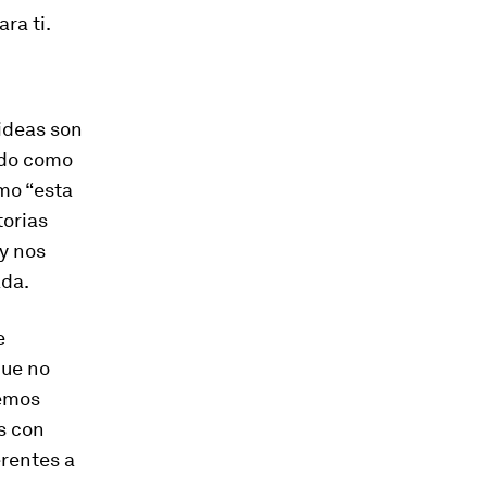
ra ti.
ideas son
ado como
omo “esta
torias
 y nos
ada.
e
que no
hemos
s con
erentes a