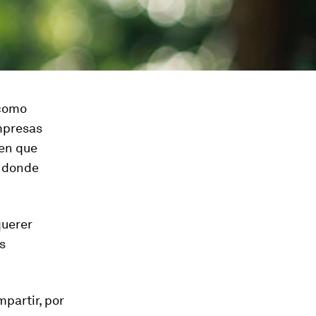
 como
mpresas
nen que
, donde
querer
s
partir, por