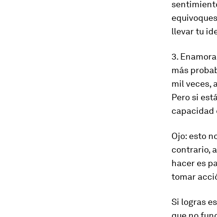
sentimiento
equivoques
llevar tu id
3. Enamorar
más probab
mil veces, 
Pero si est
capacidad d
Ojo: esto n
contrario, 
hacer es pa
tomar acci
Si logras e
que no func