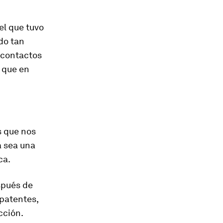
el que tuvo
do tan
s contactos
o que en
s que nos
a sea una
ca.
spués de
 patentes,
cción.