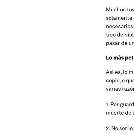
Muchos tuvi
solamente u
necesarios 
tipo de his
pasar de un
Lo más peli
Así es, lo 
copie, o qu
varias razo
1. Por guar
muerte de l
2. No ser l