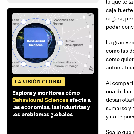
lo que te l
caja fuerte
segura, pe
poder conve
La gran ven
como las de
como quiera
automática
LA VISIÓN GLOBAL
Al comparti
una de las
Explora y monitorea cómo
desarrollar
Behavioural Sciences
afecta a
las economías, las industrias y
sumarse y a
los problemas globales
y no te pue
Sea lo que 