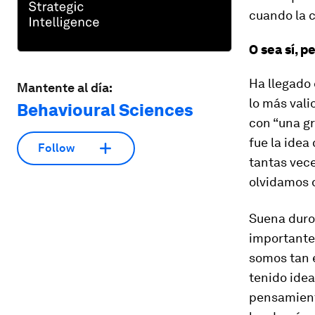
cuando la 
O sea sí, p
Ha llegado
Mantente al día:
lo más val
Behavioural Sciences
con “una gr
fue la idea
Follow
tantas vece
olvidamos d
Suena duro 
importantes
somos tan 
tenido ide
pensamient