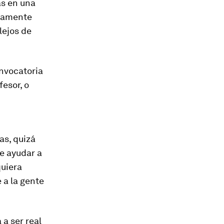
as en una
ctamente
lejos de
onvocatoria
esor, o
as, quizá
e ayudar a
quiera
 a la gente
 a ser real