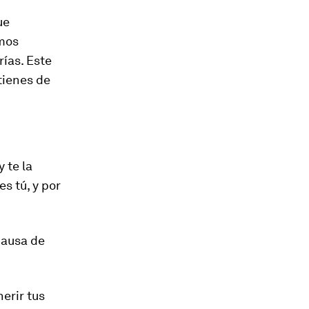
ue
tmos
ías. Este
tienes de
 te la
es tú, y por
 causa de
herir tus