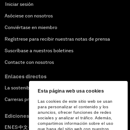
Iniciar sesión
Asóciese con nosotros
Conviértase en miembro
Regístrese para recibir nuestras notas de prensa
Suscríbase a nuestros boletines
Contacte con nosotros
Enlaces directos
La sostenibilidad en el Foro
Esta página web usa cookies
Carreras profesionales
Las cookies de este sitio web se usan
para personalizar el contenido y los
anuncios, ofrecer funciones de redes
Ediciones en otros idiomas
sociales y analizar el tráfico. Además,
compartimos información sobre el uso
EN
ES
中文
日本語
▪
▪
▪
que haga del sitio web con nuestros