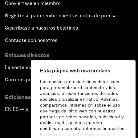
Conviértase en miembro
Regístrese para recibir nuestras notas de prensa
Suscríbase a nuestros boletines
Contacte con nosotros
Enlaces directos
La sostenibilidad en el Foro
Esta página web usa cookies
Carreras profesionales
Las cookies de este sitio web se usan
para personalizar el contenido y los
anuncios, ofrecer funciones de redes
Ediciones en otros idiomas
sociales y analizar el tráfico. Además,
compartimos información sobre el uso
EN
ES
中文
日本語
▪
▪
▪
que haga del sitio web con nuestros
partners de redes sociales, publicidad y
análisis web, quienes pueden
combinarla con otra información que les
haya proporcionado o que hayan