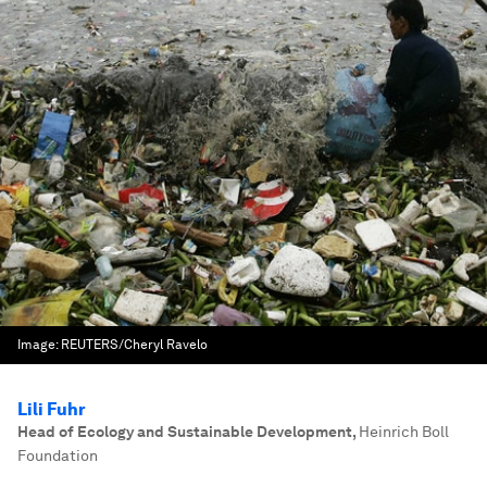
Image:
REUTERS/Cheryl Ravelo
Lili Fuhr
Head of Ecology and Sustainable Development
,
Heinrich Boll
Foundation