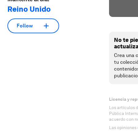
Reino Unido
Follow
No te pi
actualiz
Crea una c
tu colecci
contenido
publicacio
Licencia y rep
Los artículos 
Pública Inter
acuerdo con n
Las opiniones 