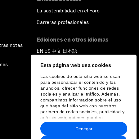
La sostenibilidad en el Foro
Carreras profesionales
Ediciones en otros idiomas
tras notas
EN
ES
中文
日本語
▪
▪
▪
ines
Esta página web usa cookies
Las cookies de este sitio web se usan
para personalizar el contenido y los
anuncios, ofrecer funciones de redes
sociales y analizar el tráfico. Además,
compartimos información sobre el uso
que haga del sitio web con nuestros
partners de redes sociales, publicidad y
análisis web, quienes pueden
combinarla con otra información que les
Denegar
haya proporcionado o que hayan
recopilado a partir del uso que haya