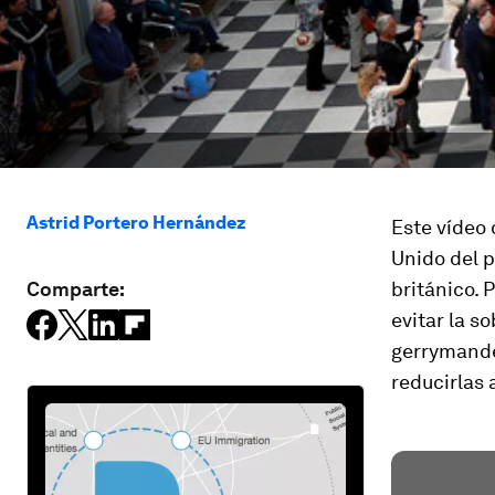
Astrid Portero Hernández
Este vídeo 
Unido del p
Comparte:
británico. 
evitar la s
gerrymand
reducirlas 