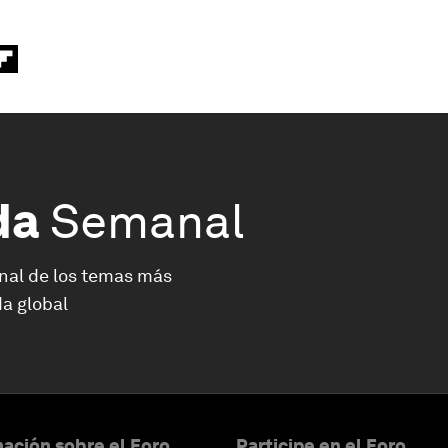
da
Semanal
nal de los temas más
a global
ación sobre el Foro
Participe en el Foro