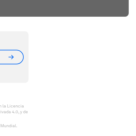
 la Licencia
vada 4.0, y de
 Mundial.