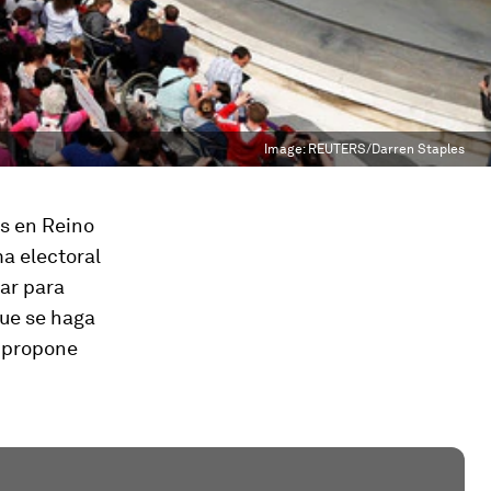
Image:
REUTERS/Darren Staples
es en Reino
ma electoral
car para
que se haga
 propone