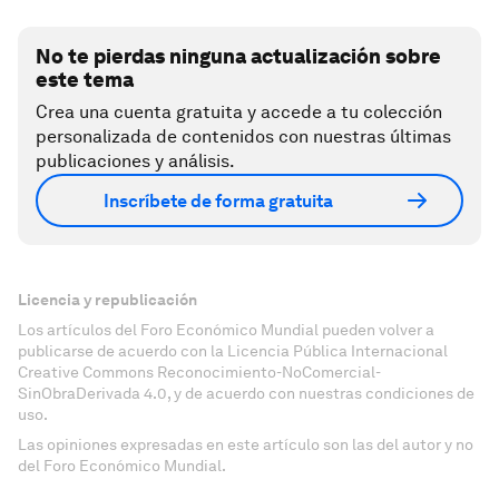
No te pierdas ninguna actualización sobre
este tema
Crea una cuenta gratuita y accede a tu colección
personalizada de contenidos con nuestras últimas
publicaciones y análisis.
Inscríbete de forma gratuita
Licencia y republicación
Los artículos del Foro Económico Mundial pueden volver a
publicarse de acuerdo con la Licencia Pública Internacional
Creative Commons Reconocimiento-NoComercial-
SinObraDerivada 4.0, y de acuerdo con nuestras condiciones de
uso.
Las opiniones expresadas en este artículo son las del autor y no
del Foro Económico Mundial.