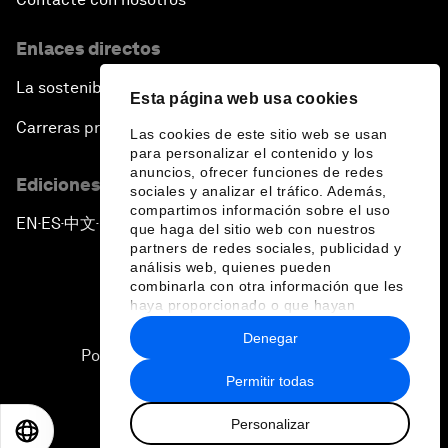
Enlaces directos
La sostenibilidad en el Foro
Esta página web usa cookies
Carreras profesionales
Las cookies de este sitio web se usan
para personalizar el contenido y los
anuncios, ofrecer funciones de redes
Ediciones en otros idiomas
sociales y analizar el tráfico. Además,
compartimos información sobre el uso
EN
ES
中文
日本語
▪
▪
▪
que haga del sitio web con nuestros
partners de redes sociales, publicidad y
análisis web, quienes pueden
combinarla con otra información que les
haya proporcionado o que hayan
recopilado a partir del uso que haya
Denegar
hecho de sus servicios.
Política de privacidad y normas de uso
Permitir todas
Sitemap
Personalizar
©
2026
Foro Económico Mundial
EN
ES
中文
日本語