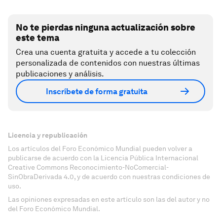
No te pierdas ninguna actualización sobre
este tema
Crea una cuenta gratuita y accede a tu colección
personalizada de contenidos con nuestras últimas
publicaciones y análisis.
Inscríbete de forma gratuita
Licencia y republicación
Los artículos del Foro Económico Mundial pueden volver a
publicarse de acuerdo con la Licencia Pública Internacional
Creative Commons Reconocimiento-NoComercial-
SinObraDerivada 4.0, y de acuerdo con nuestras condiciones de
uso.
Las opiniones expresadas en este artículo son las del autor y no
del Foro Económico Mundial.