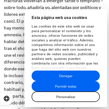
fracturas volverían a emerger tarde o temprano –
sobre todo, añadiría yo, alentadas por políticos y
líderes extremistas (o cínicos, que también es el
Esta página web usa cookies
caso). El problema en Bosnia y Balcanes es que ni
Las cookies de este sitio web se usan
hay memoria compartida ni tampoco realmente
para personalizar el contenido y los
amnesia. Hay un enorme problema cognitivo para
anuncios, ofrecer funciones de redes
sociales y analizar el tráfico. Además,
hablar del pasado, algo por otra parte habitual
compartimos información sobre el uso
tras el shock del conflicto y la tragedia. A ello se
que haga del sitio web con nuestros
partners de redes sociales, publicidad y
une el revisionismo del que hablo, un factor
análisis web, quienes pueden
diferencial con la Alemania posterior al nazismo,
combinarla con otra información que les
haya proporcionado o que hayan
donde ese discurso es condenado colectivamente
recopilado a partir del uso que haya
(e incluso punible en algunas condiciones). Por el
Denegar
hecho de sus servicios.
contrario, en Balcanes, es un lenguaje político
Permitir todas
habitual y, aunque mucha gente corriente no lo
comparta, los discursos alternativos siguen
Personalizar
EN
ES
中文
日本語
siendo débiles y minoritarios. Pero el hecho hoy