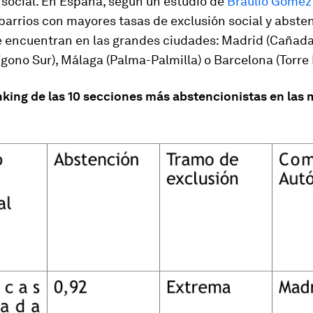
 social. En España, según un estudio de
Braulio Gómez
s barrios con mayores tasas de exclusión social y abste
e encuentran en las grandes ciudades: Madrid (Cañada
lígono Sur), Málaga (Palma-Palmilla) o Barcelona (Torre 
nking de las 10 secciones más abstencionistas en las