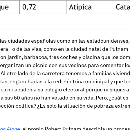
 las ciudades españolas como en las estadounidenses,
tera –o de las vías, como en la ciudad natal de Putna
con jardín, barbacoa, tres coches y piscina que los do
 organizan un picnic con sus vecinos para comentar lo
 Al otro lado de la carretera tenemos a familias vivien
das, enganchadas a la red eléctrica municipal y que l
es no acuden a su colegio electoral porque ni siquiera
a sus 50 años no han votado en su vida. Pero, ¿cuál es 
cción política? ¿Es solo la situación de pobreza extre
ng Alone
, el propio Robert Putnam describía un proce