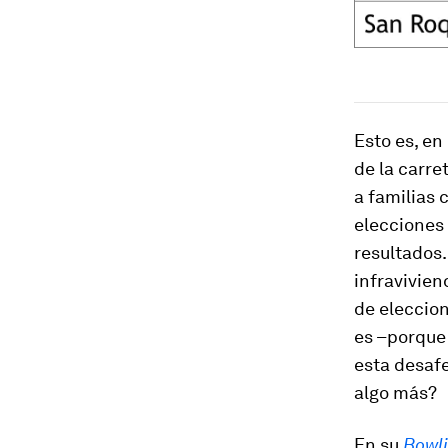
Esto es, en
de la carre
a familias 
elecciones
resultados.
infravivien
de eleccion
es –porque 
esta desafe
algo más?
En su
Bowli