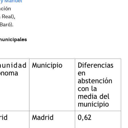
 y Manuel
nción
 Real),
Baró).
 municipales