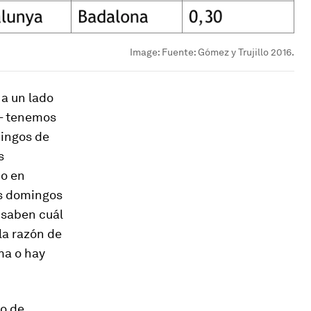
Image:
Fuente: Gómez y Trujillo 2016.
 a un lado
m– tenemos
mingos de
s
do en
os domingos
 saben cuál
la razón de
ma o hay
so de