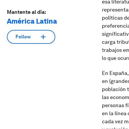
esa literat
representa
Mantente al día:
políticas d
América Latina
preferenci
significati
Follow
carga tribu
trabajos e
lo que ocu
En España, 
en (grandes
población t
las economí
personas fí
en la línea
cada vez m