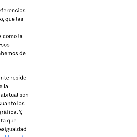
eferencias
o, que las
s como la
esos
sabemos de
ente reside
e la
habitual son
cuanto las
áfica. Y,
lta que
desigualdad