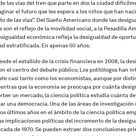
de las vías del tren que parte en dos la ciudad difícil
inar el futuro que les espera a los niños que han naci
to de las vías”. Del Sueño Americano donde las desig
son el reflejo de la movilidad social, a la Pesadilla A
esigualdad económica refleja la desigualdad de oport
d estratificada. En apenas 50 años.
sde el estallido de la crisis financiera en 2008, la de
en el centro del debate público. Los politólogos han i
ate casi tanto como los economistas, aunque por disti
ientras que la economía se preocupa por cuánta desi
ber un mercado, la ciencia política estudia cuánta d
rar una democracia. Una de las áreas de investigación
 los últimos años en el ámbito de la ciencia política em
las implicaciones políticas del incremento de la desig
écada de 1970. Se pueden extraer dos conclusiones pri