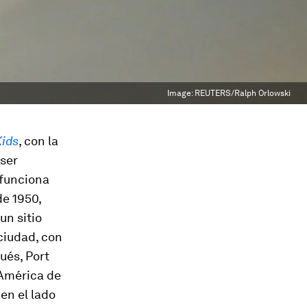
Image:
REUTERS/Ralph Orlowski
Kids
, con la
 ser
 funciona
de 1950,
un sitio
ciudad, con
ués, Port
 América de
en el lado