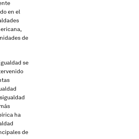
mente
do en el
ualdades
mericana,
unidades de
sigualdad se
ntervenido
ntas
gualdad
esigualdad
 más
pírica ha
ualdad
ncipales de