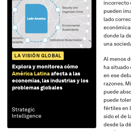
incorrecto 
pueden imag
lado correc
económicas 
donde la d
una socieda
LA VISIÓN GLOBAL
Al menos de
Explora y monitorea cómo
ha situado 
América Latina
afecta a las
en ese deb
economías, las industrias y los
razones. M
problemas globales
puede absor
puede tole
fértiles en
sido el de 
desde la d