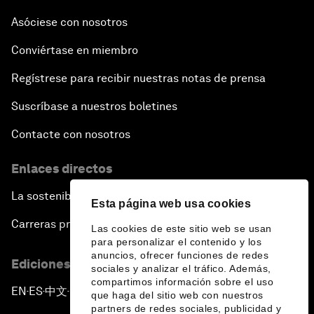
Asóciese con nosotros
Conviértase en miembro
Regístrese para recibir nuestras notas de prensa
Suscríbase a nuestros boletines
Contacte con nosotros
Enlaces directos
La sostenibilidad en el Foro
Esta página web usa cookies
Carreras profesionales
Las cookies de este sitio web se usan
para personalizar el contenido y los
anuncios, ofrecer funciones de redes
Ediciones en otros idiomas
sociales y analizar el tráfico. Además,
compartimos información sobre el uso
EN
ES
中文
日本語
▪
▪
▪
que haga del sitio web con nuestros
partners de redes sociales, publicidad y