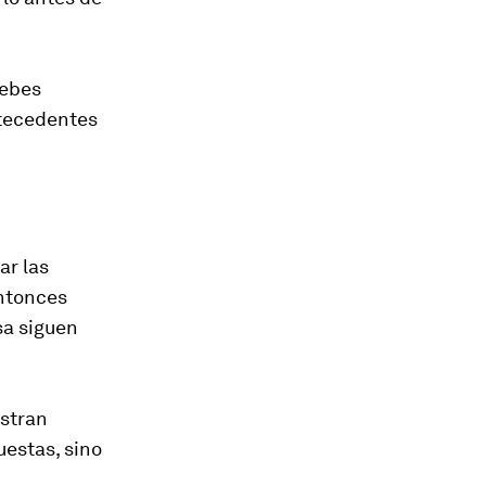
debes
ntecedentes
ar las
entonces
sa siguen
istran
uestas, sino