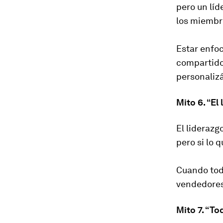
pero un líd
los miembro
Estar enfoc
compartido 
personalizá
Mito 6. “El
El liderazg
pero si lo 
Cuando tod
vendedores,
Mito 7. “To