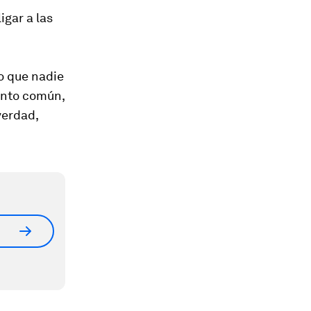
igar a las
o que nadie
ento común,
verdad,