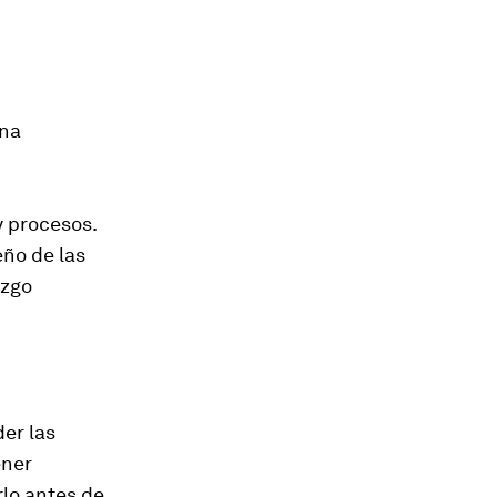
una
 procesos.
ño de las
azgo
er las
ener
rlo antes de