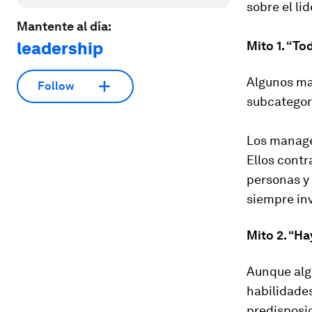
sobre el li
Mantente al día:
leadership
Mito 1. “To
Algunos ma
Follow
subcategorí
Los manage
Ellos cont
personas y 
siempre in
Mito 2. “Ha
Aunque algu
habilidades
predisposic