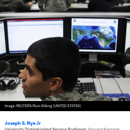
Image:
REUTERS/Rick Wilking (UNITED STATES)
Joseph S. Nye Jr
University Distinguished Service Professor
,
Harvard Kennedy