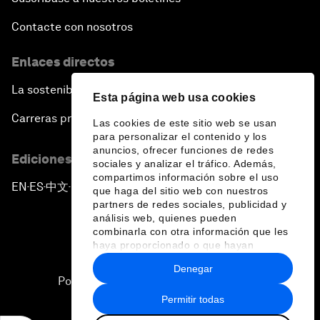
Contacte con nosotros
Enlaces directos
La sostenibilidad en el Foro
Esta página web usa cookies
Carreras profesionales
Las cookies de este sitio web se usan
para personalizar el contenido y los
anuncios, ofrecer funciones de redes
Ediciones en otros idiomas
sociales y analizar el tráfico. Además,
compartimos información sobre el uso
EN
ES
中文
日本語
▪
▪
▪
que haga del sitio web con nuestros
partners de redes sociales, publicidad y
análisis web, quienes pueden
combinarla con otra información que les
haya proporcionado o que hayan
recopilado a partir del uso que haya
Denegar
hecho de sus servicios.
Política de privacidad y normas de uso
Permitir todas
Sitemap