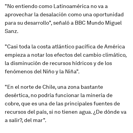
"No entiendo como Latinoamérica no va a
aprovechar la desalación como una oportunidad
para su desarrollo", señaló a BBC Mundo Miguel
Sanz.
"
C
asi toda la costa atlántico pac
í
fica de América
empieza a nota
r
los efectos del cambio climático
,
la disminución de recursos hídricos y de los
fenómenos del Niño y la Niña".
"En el norte de Chile, una zona bastante
desértica,
no podría funcionar la minería de
cobre
,
que
es
un
a de las principales
fuentes
de
recursos
del país,
si no tiene
n
agua
. ¿De dónde va
a salir?, del mar".