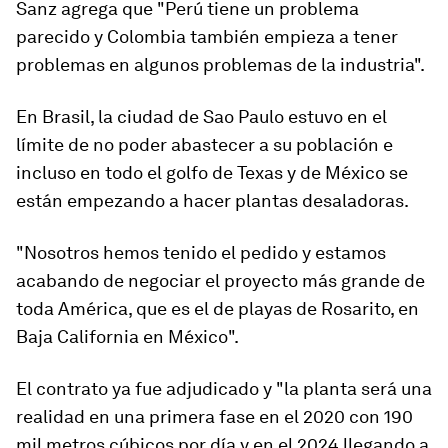
Sanz agrega que "Perú tiene un problema
parecido y Colombia también empieza a tener
problemas en algunos problemas de la industria".
En Brasil, la ciudad de Sao Paulo estuvo en el
límite de no poder abastecer a su población e
incluso en todo el golfo de Texas y de México se
están empezando a hacer plantas desaladoras.
"Nosotros hemos tenido el pedido y estamos
acabando de negociar
el proyecto m
á
s grande de
toda
A
m
érica,
que es el de playa
s
de
R
osarito, en
B
aja
C
alifornia en México
".
El contrato ya fue adjudicado y "
l
a planta será una
realidad en una primera fase en el 2020
con 190
mil metros cúbicos por día y en el 2024 llegando a