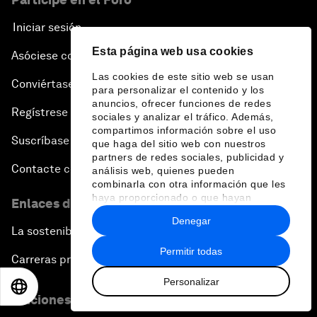
Iniciar sesión
Esta página web usa cookies
Asóciese con nosotros
Las cookies de este sitio web se usan
Conviértase en miembro
para personalizar el contenido y los
anuncios, ofrecer funciones de redes
Regístrese para recibir nuestras notas de prensa
sociales y analizar el tráfico. Además,
compartimos información sobre el uso
Suscríbase a nuestros boletines
que haga del sitio web con nuestros
partners de redes sociales, publicidad y
Contacte con nosotros
análisis web, quienes pueden
combinarla con otra información que les
haya proporcionado o que hayan
Enlaces directos
recopilado a partir del uso que haya
Denegar
hecho de sus servicios.
La sostenibilidad en el Foro
Permitir todas
Carreras profesionales
Personalizar
EN
ES
中文
日本語
Ediciones en otros idiomas