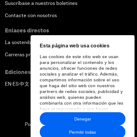
Suscríbase a nuestros boletines
Contacte con nosotros
Enlaces directos
La sostenibilidad en el Foro
Esta página web usa cookies
Carreras profesionales
Las cookies de este sitio web se usan
para personalizar el contenido y los
anuncios, ofrecer funciones de redes
Ediciones en otros idiomas
sociales y analizar el tráfico. Además,
compartimos información sobre el uso
EN
ES
中文
日本語
▪
▪
▪
que haga del sitio web con nuestros
partners de redes sociales, publicidad y
análisis web, quienes pueden
combinarla con otra información que les
haya proporcionado o que hayan
recopilado a partir del uso que haya
Denegar
hecho de sus servicios.
Política de privacidad y normas de uso
Permitir todas
Sitemap