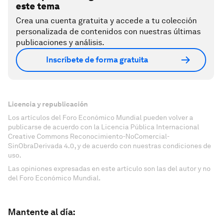
este tema
Crea una cuenta gratuita y accede a tu colección
personalizada de contenidos con nuestras últimas
publicaciones y análisis.
Inscríbete de forma gratuita
Licencia y republicación
Los artículos del Foro Económico Mundial pueden volver a
publicarse de acuerdo con la Licencia Pública Internacional
Creative Commons Reconocimiento-NoComercial-
SinObraDerivada 4.0, y de acuerdo con nuestras condiciones de
uso.
Las opiniones expresadas en este artículo son las del autor y no
del Foro Económico Mundial.
Mantente al día: