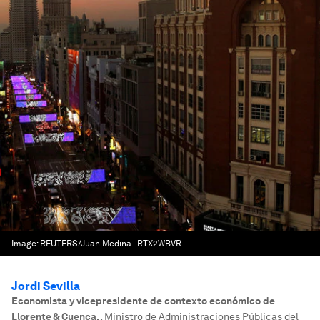
Image:
REUTERS/Juan Medina - RTX2WBVR
Jordi Sevilla
Economista y vicepresidente de contexto económico de
Llorente & Cuenca.
,
Ministro de Administraciones Públicas del