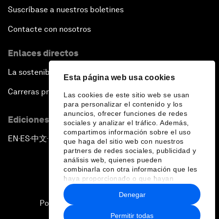
Suscríbase a nuestros boletines
Contacte con nosotros
Enlaces directos
La sostenibilidad en el Foro
Esta página web usa cookies
Carreras profesionales
Las cookies de este sitio web se usan
para personalizar el contenido y los
anuncios, ofrecer funciones de redes
Ediciones en otros idiomas
sociales y analizar el tráfico. Además,
compartimos información sobre el uso
EN
ES
中文
日本語
▪
▪
▪
que haga del sitio web con nuestros
partners de redes sociales, publicidad y
análisis web, quienes pueden
combinarla con otra información que les
haya proporcionado o que hayan
recopilado a partir del uso que haya
Denegar
hecho de sus servicios.
Política de privacidad y normas de uso
Permitir todas