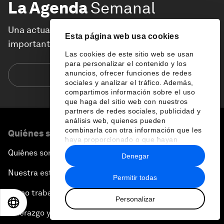
La Agenda
Semanal
Una actualización semanal de los temas más
Esta página web usa cookies
importantes de la agenda global
Las cookies de este sitio web se usan
para personalizar el contenido y los
anuncios, ofrecer funciones de redes
Suscríbete hoy
sociales y analizar el tráfico. Además,
compartimos información sobre el uso
que haga del sitio web con nuestros
partners de redes sociales, publicidad y
análisis web, quienes pueden
combinarla con otra información que les
Quiénes somos
haya proporcionado o que hayan
recopilado a partir del uso que haya
Quiénes somos
Denegar
hecho de sus servicios.
Nuestra estrategia
Permitir todas
Cómo trabajamos
Personalizar
EN
ES
中文
日本語
Liderazgo y gobernanza