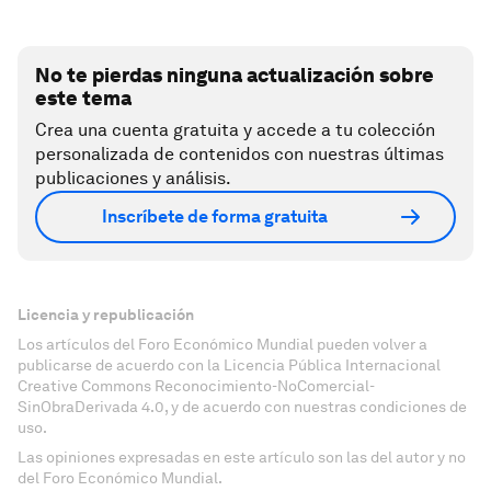
No te pierdas ninguna actualización sobre
este tema
Crea una cuenta gratuita y accede a tu colección
personalizada de contenidos con nuestras últimas
publicaciones y análisis.
Inscríbete de forma gratuita
Licencia y republicación
Los artículos del Foro Económico Mundial pueden volver a
publicarse de acuerdo con la Licencia Pública Internacional
Creative Commons Reconocimiento-NoComercial-
SinObraDerivada 4.0, y de acuerdo con nuestras condiciones de
uso.
Las opiniones expresadas en este artículo son las del autor y no
del Foro Económico Mundial.