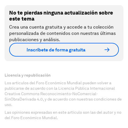
No te pierdas ninguna actualización sobre
este tema
Crea una cuenta gratuita y accede a tu colección
personalizada de contenidos con nuestras últimas
publicaciones y análisis.
Inscríbete de forma gratuita
Licencia y republicación
Los artículos del Foro Económico Mundial pueden volver a
publicarse de acuerdo con la Licencia Pública Internacional
Creative Commons Reconocimiento-NoComercial-
SinObraDerivada 4.0, y de acuerdo con nuestras condiciones de
uso.
Las opiniones expresadas en este artículo son las del autor y no
del Foro Económico Mundial.