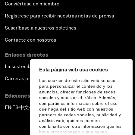
Conviértase en miembro
Regístrese para recibir nuestras notas de prensa
Suscríbase a nuestros boletines
Contacte con nosotros
Enlaces directos
La sostenibilidad en el Foro
Esta página web usa cookies
Carreras profesionales
Las cookies de este sitio web se usan
para personalizar el contenido y los
anuncios, ofrecer funciones de redes
Ediciones en otros idiomas
sociales y analizar el tráfico. Además,
compartimos información sobre el uso
EN
ES
中文
日本語
▪
▪
▪
que haga del sitio web con nuestros
partners de redes sociales, publicidad y
análisis web, quienes pueden
combinarla con otra información que les
haya proporcionado o que hayan