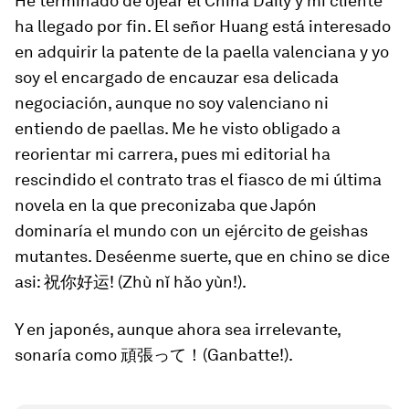
He terminado de ojear el
China Daily
y mi cliente
ha llegado por fin. El señor Huang está interesado
en adquirir la patente de la paella valenciana y yo
soy el encargado de encauzar esa delicada
negociación, aunque no soy valenciano ni
entiendo de paellas. Me he visto obligado a
reorientar mi carrera, pues mi editorial ha
rescindido el contrato tras el fiasco de mi última
novela en la que preconizaba que Japón
dominaría el mundo con un ejército de
geishas
mutantes. Deséenme suerte, que en chino se dice
asi: 祝你好运! (Zhù nǐ hǎo yùn!).
Y en japonés, aunque ahora sea irrelevante,
sonaría como 頑張って！(Ganbatte!).