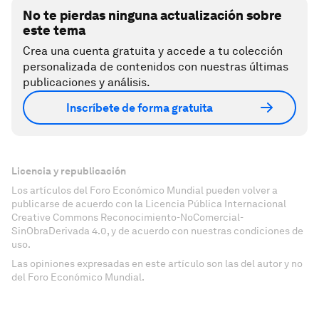
No te pierdas ninguna actualización sobre
este tema
Crea una cuenta gratuita y accede a tu colección
personalizada de contenidos con nuestras últimas
publicaciones y análisis.
Inscríbete de forma gratuita
Licencia y republicación
Los artículos del Foro Económico Mundial pueden volver a
publicarse de acuerdo con la Licencia Pública Internacional
Creative Commons Reconocimiento-NoComercial-
SinObraDerivada 4.0, y de acuerdo con nuestras condiciones de
uso.
Las opiniones expresadas en este artículo son las del autor y no
del Foro Económico Mundial.