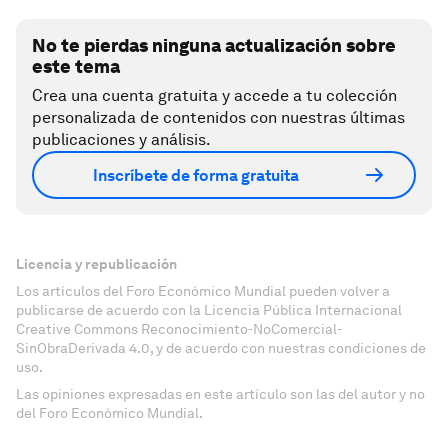
No te pierdas ninguna actualización sobre
este tema
Crea una cuenta gratuita y accede a tu colección
personalizada de contenidos con nuestras últimas
publicaciones y análisis.
Inscríbete de forma gratuita
Licencia y republicación
Los artículos del Foro Económico Mundial pueden volver a
publicarse de acuerdo con la Licencia Pública Internacional
Creative Commons Reconocimiento-NoComercial-
SinObraDerivada 4.0, y de acuerdo con nuestras condiciones de
uso.
Las opiniones expresadas en este artículo son las del autor y no
del Foro Económico Mundial.