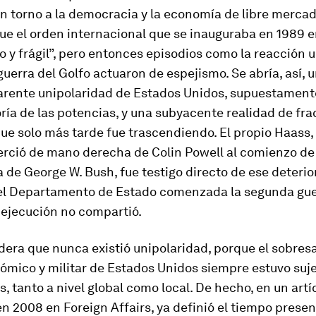
n torno a la democracia y la economía de libre merca
ue el orden internacional que se inauguraba en 1989 e
 y frágil”, pero entonces episodios como la reacción
guerra del Golfo actuaron de espejismo. Se abría, así, 
parente unipolaridad de Estados Unidos, supuestamen
ría de las potencias, y una subyacente realidad de fra
ue solo más tarde fue trascendiendo. El propio Haass,
erció de mano derecha de Colin Powell al comienzo de 
 de George W. Bush, fue testigo directo de ese deterio
l Departamento de Estado comenzada la segunda gue
 ejecución no compartió.
era que nunca existió unipolaridad, porque el sobres
ómico y militar de Estados Unidos siempre estuvo suje
s, tanto a nivel global como local. De hecho, en un artí
en 2008 en
Foreign Affairs
, ya definió el tiempo prese