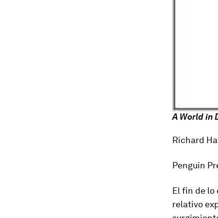
A World in 
Richard Ha
Penguin Pre
El fin de l
relativo e
surgimien