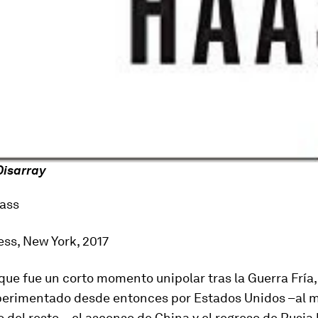
Disarray
ass
ss, New York, 2017
o que fue un corto momento unipolar tras la Guerra Fría,
xperimentado desde entonces por Estados Unidos –al m
to
del resto
–, el ascenso de China y el regreso de Rusi