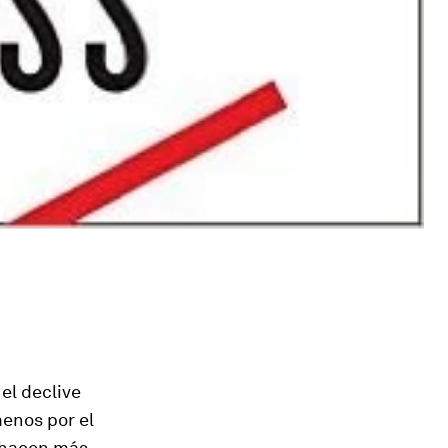
 el declive
enos por el
a hacen más