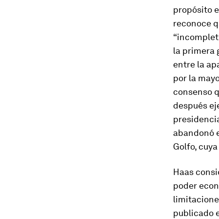
propósito e
reconoce q
“incompleto
la primera 
entre la a
por la mayo
consenso q
después ej
presidencia
abandonó e
Golfo, cuya
Haas consid
poder econ
limitacione
publicado 