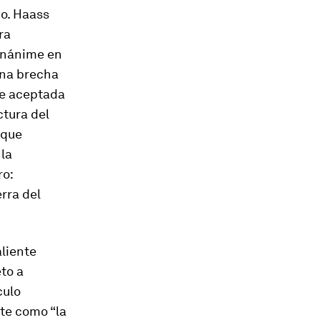
do. Haass
ra
 unánime en
una brecha
te aceptada
ctura del
 que
la
ro:
rra del
aliente
to a
culo
nte como “la