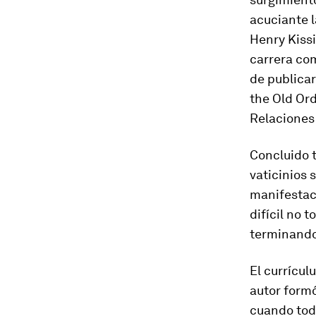
acuciante l
Henry Kissi
carrera co
de publica
the Old Ord
Relaciones 
Concluido t
vaticinios 
manifestac
difícil no 
terminando 
El currícul
autor formó
cuando tod