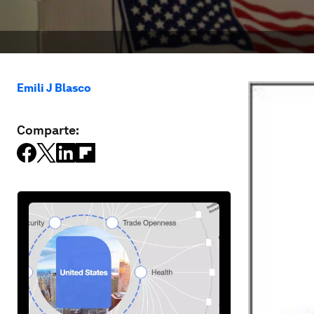
Emili J Blasco
Comparte: