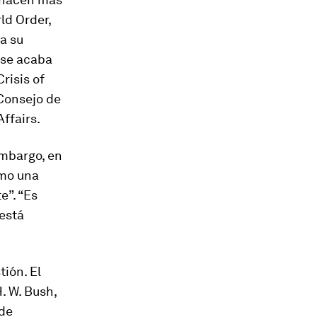
ld Order
,
da su
 se acaba
risis of
Consejo de
Affairs
.
embargo, en
omo una
e”. “Es
 está
tión. El
. W. Bush,
 de