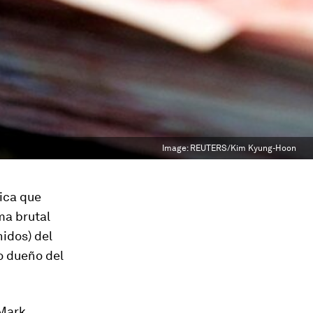
Image:
REUTERS/Kim Kyung-Hoon
fica que
ma brutal
nidos) del
o dueño del
 Mark