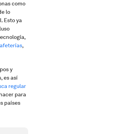
sonas como
e lo
l. Esto ya
cluso
ecnología,
afeterías
,
mpos y
, es así
ca regular
 hacer para
os países