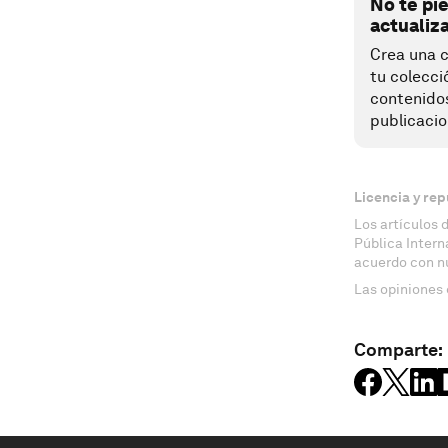
No te pi
actualiz
Crea una c
tu colecci
contenido
publicacio
Licencia y rep
Los artículos 
Pública Inter
acuerdo con n
Las opiniones 
Comparte: