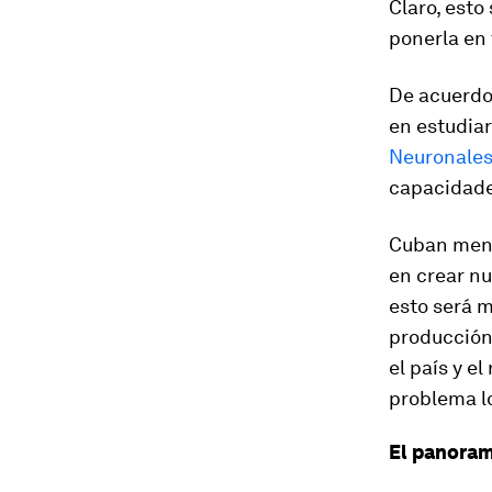
Claro, esto 
ponerla en 
De acuerdo
en estudia
Neuronale
capacidade
Cuban menc
en crear n
esto será m
producción
el país y e
problema l
El panoram