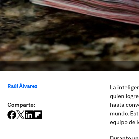
Raúl Álvarez
La intelige
quien logre
Comparte:
hasta conve
mundo. Est
equipo de l
Durante un