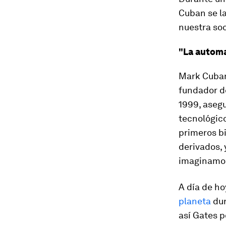
Cuban se l
nuestra soc
"La automa
Mark Cuban
fundador d
1999, aseg
tecnológico
primeros bi
derivados,
imaginamo
A día de ho
planeta
dur
así Gates p