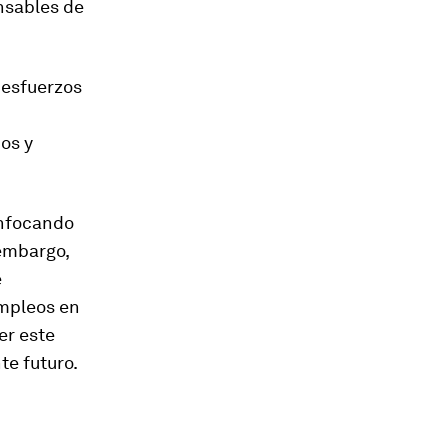
onsables de
 esfuerzos
jos y
enfocando
 embargo,
e
empleos en
er este
te futuro.