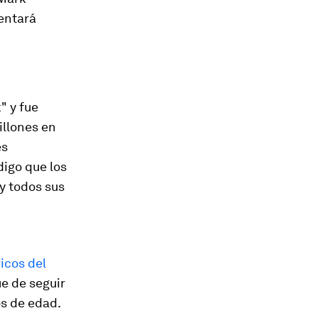
entará
" y fue
illones en
es
digo que los
y todos sus
icos del
e de seguir
os de edad.