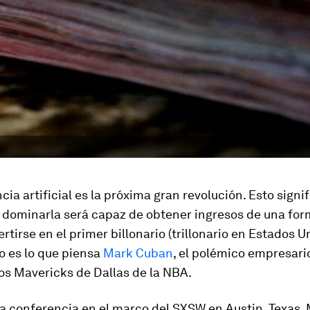
ncia artificial es la próxima gran revolución. Esto signi
 dominarla será capaz de obtener ingresos de una for
rtirse en el primer billonario (trillonario en Estados U
o es lo que piensa
Mark Cuban
, el polémico empresari
os Mavericks de Dallas de la NBA.
a conferencia en el marco del SXSW en Austin, Texas,