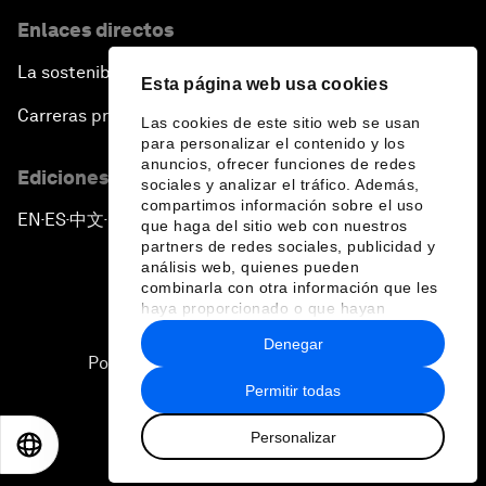
Enlaces directos
La sostenibilidad en el Foro
Esta página web usa cookies
Carreras profesionales
Las cookies de este sitio web se usan
para personalizar el contenido y los
anuncios, ofrecer funciones de redes
Ediciones en otros idiomas
sociales y analizar el tráfico. Además,
compartimos información sobre el uso
EN
ES
中文
日本語
▪
▪
▪
que haga del sitio web con nuestros
partners de redes sociales, publicidad y
análisis web, quienes pueden
combinarla con otra información que les
haya proporcionado o que hayan
recopilado a partir del uso que haya
Denegar
hecho de sus servicios.
Política de privacidad y normas de uso
Permitir todas
Sitemap
Personalizar
©
2026
Foro Económico Mundial
EN
ES
中文
日本語