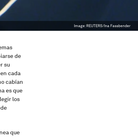
Image:
REUTERS/Ina Fassbender
lemas
biarse de
r su
 en cada
no cabían
ma es que
egir los
 de
ínea que