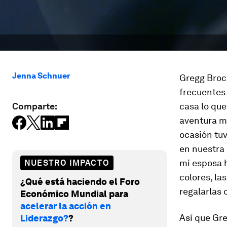
Jenna Schnuer
Gregg Broc
frecuentes 
Comparte:
casa lo que
aventura m
ocasión tu
en nuestra 
mi esposa h
NUESTRO IMPACTO
colores, la
¿Qué está haciendo el Foro
regalarlas 
Económico Mundial para
acelerar la acción en
Así que Gre
Liderazgo?
?