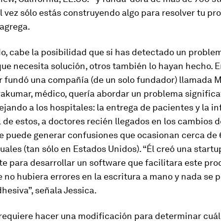
al vez sólo estás construyendo algo para resolver tu pr
 agrega.
do, cabe la posibilidad que si has detectado un proble
que necesita solución, otros también lo hayan hecho. E
 fundó una compañía (de un solo fundador) llamada M
akumar, médico, quería abordar un problema significa
jando a los hospitales: la entrega de pacientes y la i
al de estos, a doctores recién llegados en los cambios d
e puede generar confusiones que ocasionan cerca de
ales (tan sólo en Estados Unidos). “Él creó una startu
 para desarrollar un software que facilitara este pro
no hubiera errores en la escritura a mano y nada se p
hesiva”, señala Jessica.
requiere hacer una modificación para determinar cuál 