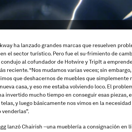
kway ha lanzado grandes marcas que resuelven prob
en el sector turístico. Pero fue el su-frimiento de cam
 condujo al cofundador de Hotwire y TripIt a emprende
ás reciente. “Nos mudamos varias veces; sin embargo,
vimos que deshacernos de muebles que simplemente 
nueva casa, y eso me estaba volviendo loco. El proble
a invertido mucho tiempo en conseguir esas piezas, el
s telas, y luego básicamente nos vimos en la necesidad
o venderlas”.
gg lanzó Chairish –una mueblería a consignación en l