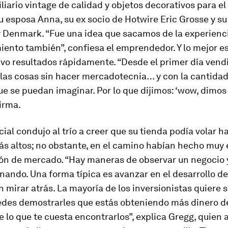
iario vintage de calidad y objetos decorativos para el
u esposa Anna, su ex socio de Hotwire Eric Grosse y su
y Denmark. “Fue una idea que sacamos de la experienc
miento también”, confiesa el emprendedor. Y lo mejor es
uvo resultados rápidamente. “Desde el primer día ven
las cosas sin hacer mercadotecnia… y con la cantidad
e se puedan imaginar. Por lo que dijimos: ‘wow, dimos 
firma.
cial condujo al trío a creer que su tienda podía volar h
ás altos; no obstante, en el camino habían hecho muy
ión de mercado. “Hay maneras de observar un negocio y
nando. Una forma típica es avanzar en el desarrollo de
 mirar atrás. La mayoría de los inversionistas quiere
des demostrarles que estás obteniendo más dinero d
e lo que te cuesta encontrarlos”, explica Gregg, quien 