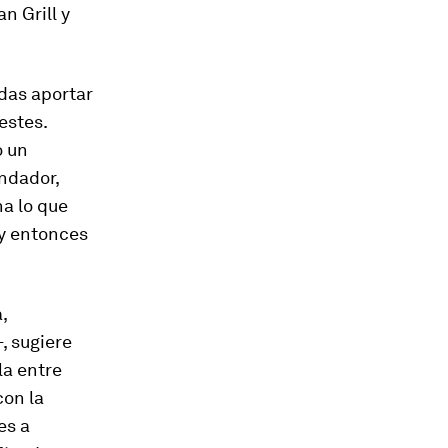
n Grill y
das aportar
estes.
o un
ndador,
na lo que
¿y entonces
,
, sugiere
la entre
con la
es a