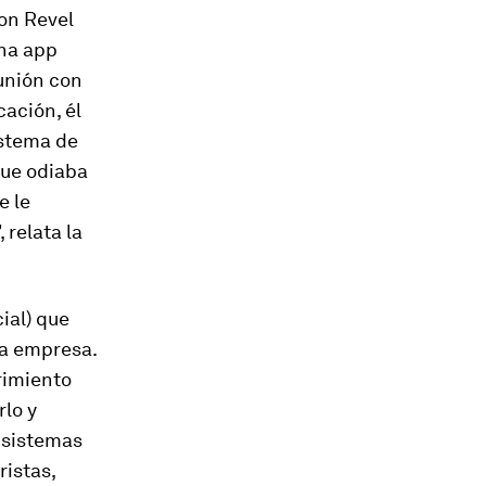
ron Revel
una app
unión con
cación, él
istema de
que odiaba
e le
 relata la
cial) que
ia empresa.
rimiento
rlo y
e sistemas
ristas,