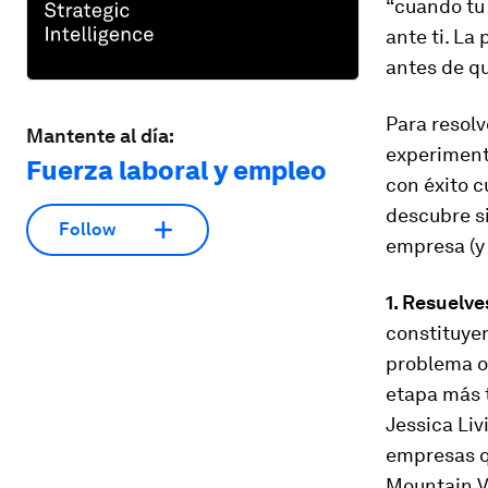
“cuando tu 
ante ti. La
antes de qu
Para resolv
Mantente al día:
experimenta
Fuerza laboral y empleo
con éxito c
descubre si
Follow
empresa (y
1. Resuelv
constituyen
problema o 
etapa más t
Jessica Liv
empresas q
Mountain Vi