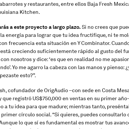
abarrotes y restaurantes, entre ellos Baja Fresh Mexica
ouisiana Kitchen.
arás a este proyecto a largo plazo.
Si no crees que pue
 la energía para lograr que tu idea fructifique, ni te mol
con frecuencia esta situación en Y Combinator. Cuand
está creciendo suficientemente rápido al gusto del fu
 con nosotros y dice: ‘es que en realidad no me apasio
ndo’. Yo me agarro la cabeza con las manos y pienso: 
pezaste esto?”.
sh, cofundador de OrigAudio –con sede en Costa Mesa
 y que registró US$750,000 en ventas en su primer año–
o a tu idea para que madure; mientras tanto, presénta
 primer círculo social. “Si quieres, puedes consultarlo 
Aunque lo que sí es fundamental es mostrar tus avanc