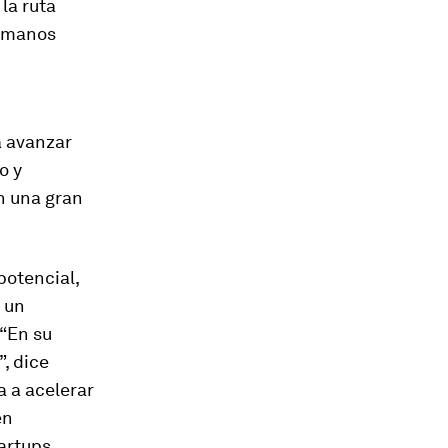
la ruta
e manos
a avanzar
o y
n una gran
otencial,
 un
 “En su
, dice
a a acelerar
en
artups.