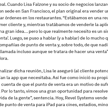
al. Cuando Lisa Falzone y su socio de negocios lanza
n sede en San Francisco, el plan original era vender 
tar órdenes en los restaurantes. “Estábamos en una re
mer cliente y, mientras tratábamos de venderle la apli
una gran idea… pero lo que realmente necesito es un s
nta’. Luego, se puso a hablar (y a hablar) de lo mucho 
compañías de punto de venta y, sobre todo, de que nadi
 llamada incluso aunque se tratara de hacer una venta”,
ora.
nalizar dicha reunión, Lisa le aseguró (al cliente poten
ían la app que necesitaba. Así fue como inició su prop
 cuenta de que el punto de venta era un motivo de suf
 Por lo tanto, vimos una gran oportunidad para resolve
vida de la gente”, sentencia. Hoy, Revel Systems vend
de punto de venta para iPad para cines, estadios, mino