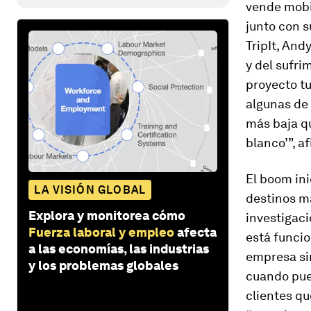
vende mobil
junto con s
TripIt, And
y del sufri
proyecto t
algunas de 
más baja qu
blanco’”, a
El boom ini
LA VISIÓN GLOBAL
destinos m
Explora y monitorea cómo
investigac
Fuerza laboral y empleo
afecta
está funcio
a las economías, las industrias
empresa sin
y los problemas globales
cuando pue
clientes qu