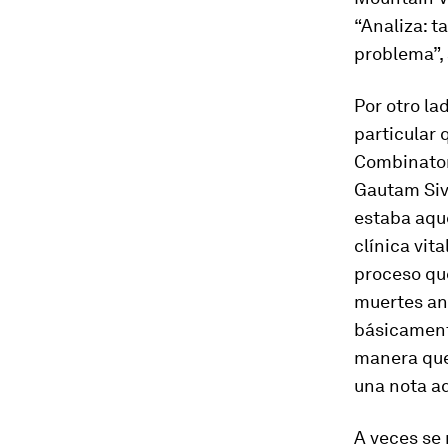
“Analiza: t
problema”,
Por otro la
particular 
Combinator
Gautam Siv
estaba aque
clínica vit
proceso qu
muertes anu
básicamente
manera que 
una nota ad
A veces se 