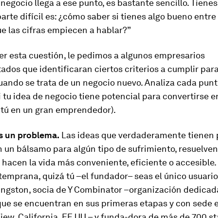
negocio llega a ese punto, es bastante sencillo. Tienes 
 parte difícil es: ¿cómo saber si tienes algo bueno entr
e las cifras empiecen a hablar?”
er esta cuestión, le pedimos a algunos empresarios
dos que identificaran ciertos criterios a cumplir par
uando se trata de un negocio nuevo. Analiza cada punt
 tu idea de negocio tiene potencial para convertirse e
 tú en un gran emprendedor).
es un problema.
Las ideas que verdaderamente tienen p
 un bálsamo para algún tipo de sufrimiento, resuelven
hacen la vida más conveniente, eficiente o accesible.
emprana, quizá tú –el fundador– seas el único usuario”
ingston, socia de Y Combinator –organización dedicad
ue se encuentran en sus primeras etapas y con sede 
ew, California, EE.UU.– y funda-dora de más de 700 st