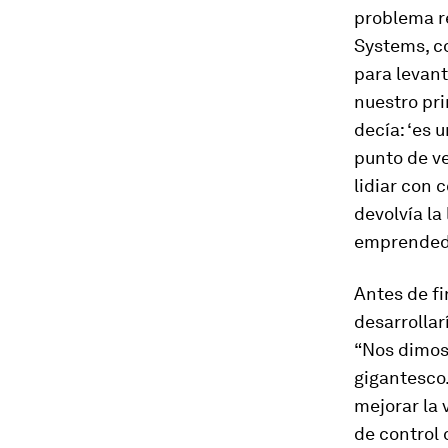
problema re
Systems, co
para levan
nuestro pri
decía: ‘es 
punto de ve
lidiar con 
devolvía la
emprended
Antes de fi
desarrollar
“Nos dimos
gigantesco.
mejorar la 
de control 