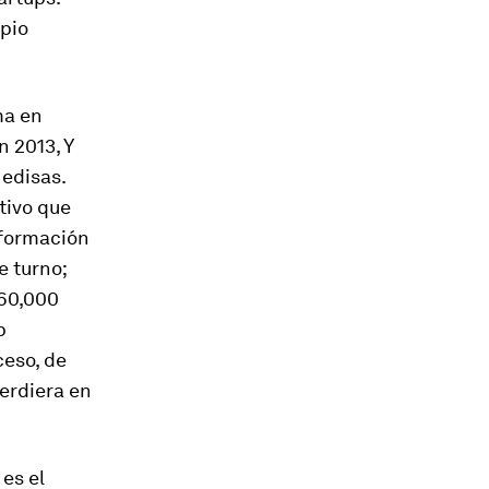
opio
ma en
n 2013, Y
edisas.
tivo que
nformación
e turno;
 60,000
p
ceso, de
erdiera en
es el