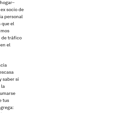
 hogar–
 ex socio de
ia personal
 que el
dimos
 de tráfico
en el
acia
 escasa
 saber si
 la
 sumarse
e tus
agrega: