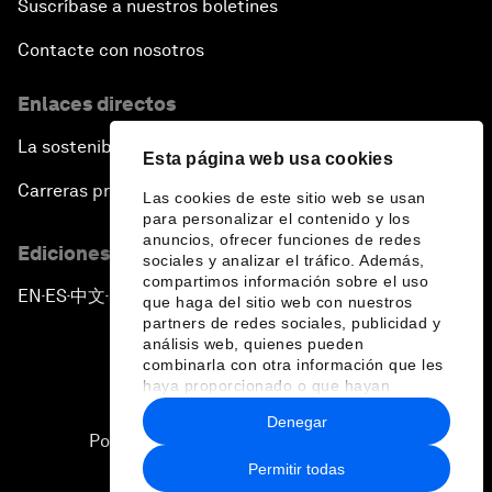
Suscríbase a nuestros boletines
Contacte con nosotros
Enlaces directos
La sostenibilidad en el Foro
Esta página web usa cookies
Carreras profesionales
Las cookies de este sitio web se usan
para personalizar el contenido y los
anuncios, ofrecer funciones de redes
Ediciones en otros idiomas
sociales y analizar el tráfico. Además,
compartimos información sobre el uso
EN
ES
中文
日本語
▪
▪
▪
que haga del sitio web con nuestros
partners de redes sociales, publicidad y
análisis web, quienes pueden
combinarla con otra información que les
haya proporcionado o que hayan
recopilado a partir del uso que haya
Denegar
hecho de sus servicios.
Política de privacidad y normas de uso
Permitir todas
Sitemap