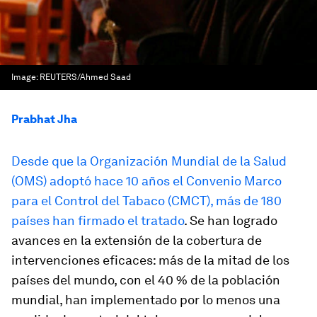
Image:
REUTERS/Ahmed Saad
Prabhat Jha
Desde que la Organización Mundial de la Salud
(OMS) adoptó hace 10 años el Convenio Marco
para el Control del Tabaco (CMCT), más de 180
países han
firmado el tratado
. Se han logrado
avances en la extensión de la cobertura de
intervenciones eficaces: más de la mitad de los
países del mundo, con el 40 % de la población
mundial, han implementado por lo menos una