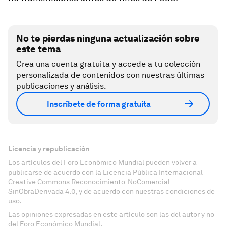
No te pierdas ninguna actualización sobre
este tema
Crea una cuenta gratuita y accede a tu colección
personalizada de contenidos con nuestras últimas
publicaciones y análisis.
Inscríbete de forma gratuita
Licencia y republicación
Los artículos del Foro Económico Mundial pueden volver a
publicarse de acuerdo con la Licencia Pública Internacional
Creative Commons Reconocimiento-NoComercial-
SinObraDerivada 4.0, y de acuerdo con nuestras condiciones de
uso.
Las opiniones expresadas en este artículo son las del autor y no
del Foro Económico Mundial.