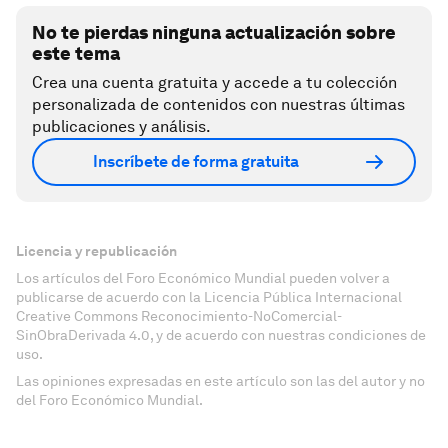
No te pierdas ninguna actualización sobre
este tema
Crea una cuenta gratuita y accede a tu colección
personalizada de contenidos con nuestras últimas
publicaciones y análisis.
Inscríbete de forma gratuita
Licencia y republicación
Los artículos del Foro Económico Mundial pueden volver a
publicarse de acuerdo con la Licencia Pública Internacional
Creative Commons Reconocimiento-NoComercial-
SinObraDerivada 4.0, y de acuerdo con nuestras condiciones de
uso.
Las opiniones expresadas en este artículo son las del autor y no
del Foro Económico Mundial.