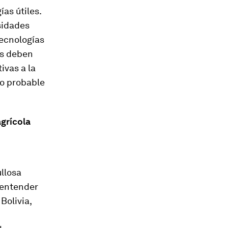
ías útiles.
sidades
tecnologías
es deben
ivas a la
co probable
grícola
llosa
 entender
Bolivia,