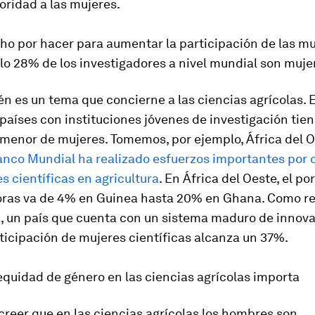
ioridad a las mujeres.
o por hacer para aumentar la participación de las mu
lo 28% de los investigadores a nivel mundial son muje
n es un tema que concierne a las ciencias agrícolas. E
países con instituciones jóvenes de investigación tie
menor de mujeres. Tomemos, por ejemplo, África del O
anco Mundial ha realizado esfuerzos importantes por d
 científicas en agricultura
. En África del Oeste, el p
oras va de 4% en Guinea hasta 20% en Ghana. Como re
, un país que cuenta con un sistema maduro de innovac
ticipación de mujeres científicas alcanza un 37%.
equidad de género en las ciencias agrícolas importa
creer que en las ciencias agrícolas los hombres son