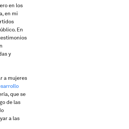
ero en los
a, en mi
rtidos
úblico. En
 testimonios
an
das y
r a mujeres
sarrollo
ería, que se
go de las
do
yar a las