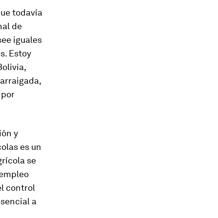
ue todavía
nal de
see iguales
s. Estoy
olivia,
arraigada,
 por
ión y
colas es un
rícola se
 empleo
l control
sencial a