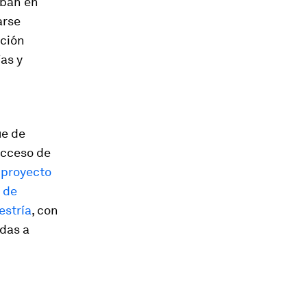
aban en
arse
ación
as y
ue de
acceso de
 proyecto
 de
estría
, con
adas a