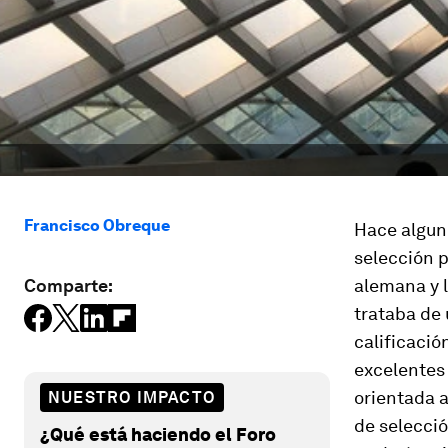
Francisco Obreque
Hace alguno
selección 
Comparte:
alemana y l
trataba de 
calificació
excelentes 
orientada a
NUESTRO IMPACTO
de selecció
¿Qué está haciendo el Foro