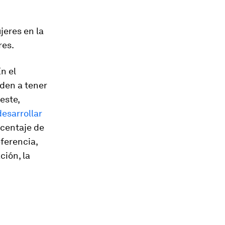
jeres en la
res.
n el
nden a tener
este,
esarrollar
orcentaje de
ferencia,
ión, la