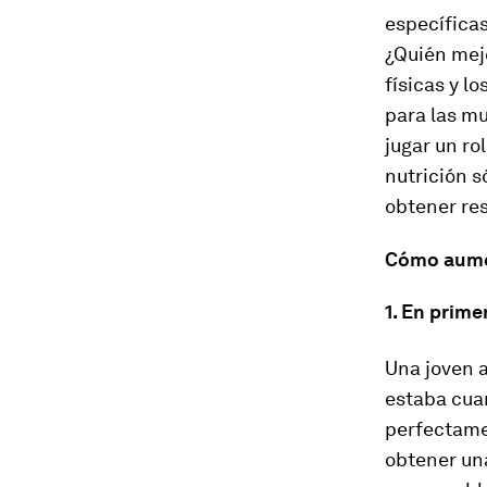
específicas
¿Quién mej
físicas y l
para las m
jugar un ro
nutrición s
obtener res
Cómo aumen
1. En prime
Una joven 
estaba cuan
perfectamen
obtener una