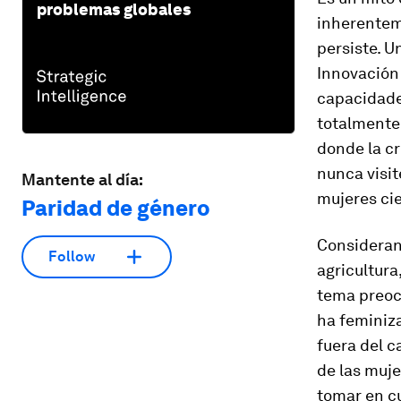
problemas globales
inherentem
persiste. U
Innovación 
capacidade
totalmente 
donde la cr
nunca visit
Mantente al día:
mujeres cie
Paridad de género
Considerand
Follow
agricultura
tema preoc
ha feminiz
fuera del c
de las muje
tomar en c