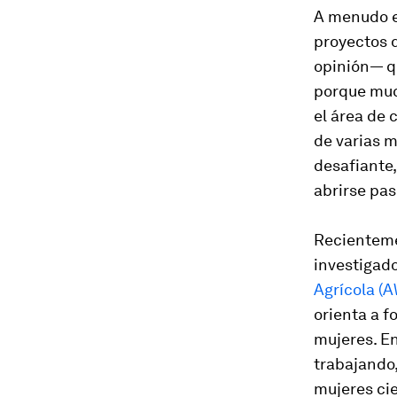
A menudo e
proyectos d
opinión— qu
porque much
el área de 
de varias 
desafiante,
abrirse pa
Recienteme
investigado
Agrícola (
orienta a f
mujeres. En
trabajando,
mujeres cie