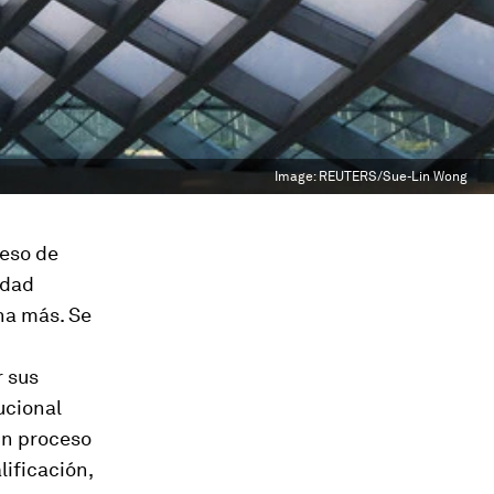
Image:
REUTERS/Sue-Lin Wong
ceso de
idad
ona más. Se
r sus
ucional
un proceso
lificación,