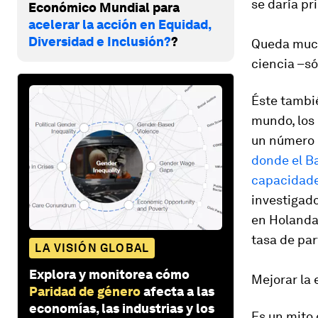
se daría pr
Económico Mundial para
acelerar la acción en Equidad,
Diversidad e Inclusión?
?
Queda much
ciencia –só
Éste tambié
mundo, los 
un número 
donde el B
capacidades
investigad
en Holanda
tasa de par
LA VISIÓN GLOBAL
Explora y monitorea cómo
Mejorar la 
Paridad de género
afecta a las
economías, las industrias y los
Es un mito 