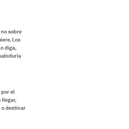
 no sobre
iere. Los
o diga,
sabiduría
 por el
 llegar,
 o destinar