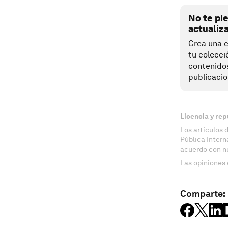
No te pi
actualiz
Crea una c
tu colecci
contenido
publicacio
Licencia y rep
Los artículos 
Pública Inter
acuerdo con n
Las opiniones 
Comparte: