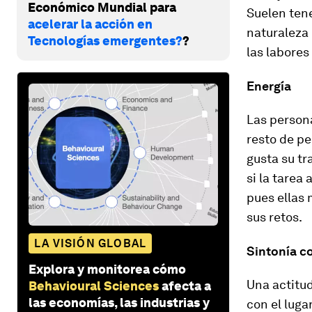
Económico Mundial para
Suelen tene
acelerar la acción en
naturaleza 
Tecnologías emergentes?
?
las labores
Energía
Las persona
resto de pe
gusta su t
si la tarea
pues ellas
sus retos.
LA VISIÓN GLOBAL
Sintonía c
Explora y monitorea cómo
Una actitud
Behavioural Sciences
afecta a
las economías, las industrias y
con el luga