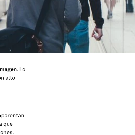
 imagen
. Lo
n alto
 aparentan
la que
iones.