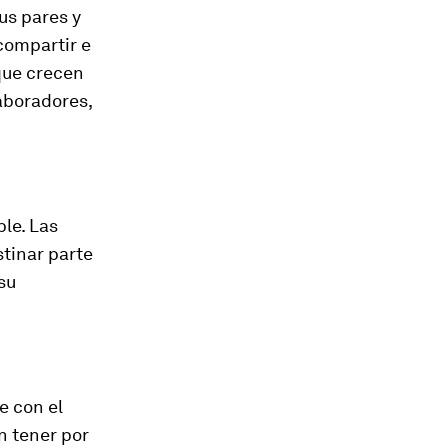
us pares y
 compartir e
que crecen
aboradores,
le. Las
stinar parte
su
e con el
n tener por