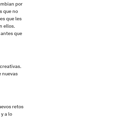
ambian por
as que no
es que les
 ellos.
l antes que
creativas.
e nuevas
uevos retos
y a lo