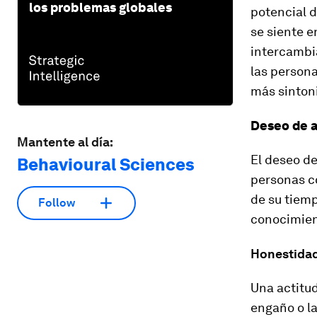
los problemas globales
potencial d
se siente e
intercambi
las persona
más sintoni
Deseo de a
Mantente al día:
El deseo d
Behavioural Sciences
personas co
de su tiem
Follow
conocimien
Honestida
Una actitud
engaño o la